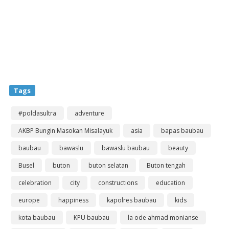
Tags
#poldasultra
adventure
AKBP Bungin Masokan Misalayuk
asia
bapas baubau
baubau
bawaslu
bawaslu baubau
beauty
Busel
buton
buton selatan
Buton tengah
celebration
city
constructions
education
europe
happiness
kapolres baubau
kids
kota baubau
KPU baubau
la ode ahmad monianse