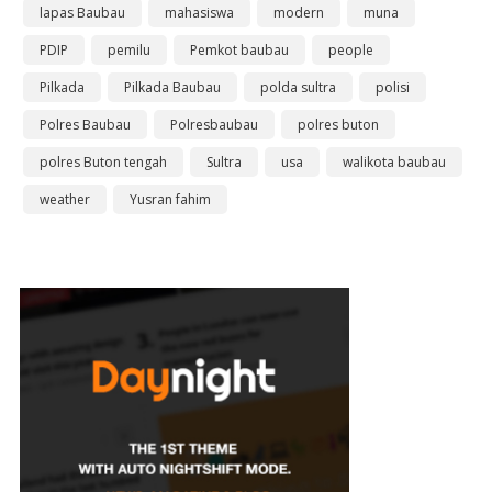
lapas Baubau
mahasiswa
modern
muna
PDIP
pemilu
Pemkot baubau
people
Pilkada
Pilkada Baubau
polda sultra
polisi
Polres Baubau
Polresbaubau
polres buton
polres Buton tengah
Sultra
usa
walikota baubau
weather
Yusran fahim