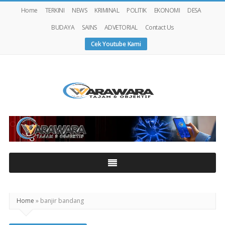
Home
TERKINI
NEWS
KRIMINAL
POLITIK
EKONOMI
DESA
BUDAYA
SAINS
ADVETORIAL
Contact Us
Cek Youtube Kami
Warawaranews
Home
»
banjir bandang