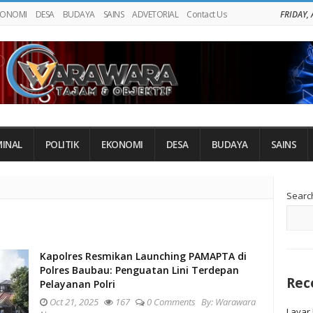
KONOMI
DESA
BUDAYA
SAINS
ADVETORIAL
Contact Us
FRIDAY,
MINAL
POLITIK
EKONOMI
DESA
BUDAYA
SAINS
Si
Searc
Si
Kapolres Resmikan Launching PAMAPTA di
Polres Baubau: Penguatan Lini Terdepan
Rec
Pelayanan Polri
Oct 21, 2025
167
0 Comments
By:
Warawara
Layar 