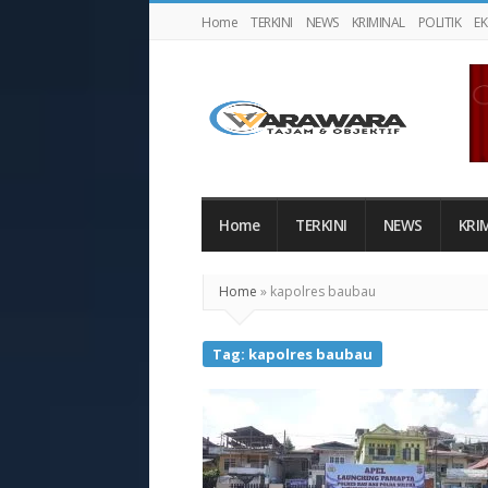
Home
TERKINI
NEWS
KRIMINAL
POLITIK
E
Warawaranews
Home
TERKINI
NEWS
KRI
Home
»
kapolres baubau
Tag:
kapolres baubau