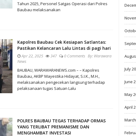
Tahun 2025, Personel Satgas Operasi dari Polres
Decem
Baubau melaksanakan
Novem
Octob
Kapolres Baubau Cek Kesiapan Satlantas:
Septe
Pastikan Kelancaran Lalu Lintas di pagi hari
Apr 22, 2025
347
0 Comments
By:
Warawara
Augus
News
July 2
BAUBAU, WARAWARANEWS.com – – Kapolres
Baubau, AKBP Mayestika Hidayat, S.I.K., M.H.,
June 
melaksanakan pengecekan langsung terhadap
pelaksanaan tugas Satuan Lalu
May 2
April 
March
POLRES BAUBAU TEGAS TERHADAP ORMAS
YANG TERLIBAT PREMANISME DAN
Febru
MENGHAMBAT INVESTASI