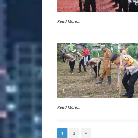
Read More...
Read More...
Posts
pagination
Page
Page
1
2