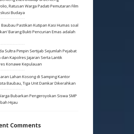
olio, Ratusan Warga Padati Pemutaran Film
iskusi Budaya
s Baubau Pastikan Kutipan Kasi Humas soal
skan’ Barang Bukti Pencurian Emas adalah
s
a Sultra Pimpin Sertijab Sejumlah Pejabat
dan Kapolres Jajaran Serta Lantik
res Konawe Kepulauan
aran Lahan Kosong di Samping Kantor
Kota Baubau, Tiga Unit Damkar Dikerahkan
 Warga Bubarkan Pengeroyokan Siswa SMP
mbah Hijau
ent Comments