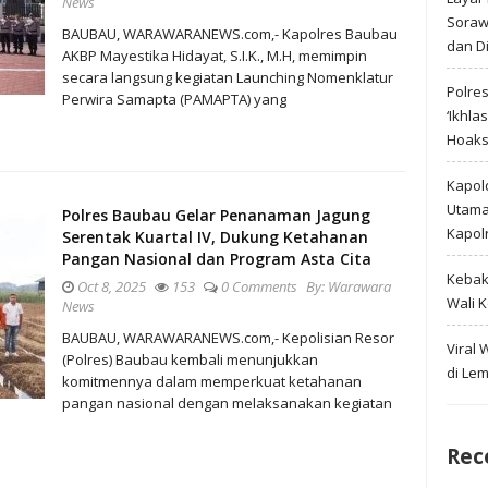
News
Soraw
BAUBAU, WARAWARANEWS.com,- Kapolres Baubau
dan D
AKBP Mayestika Hidayat, S.I.K., M.H, memimpin
secara langsung kegiatan Launching Nomenklatur
Polre
Perwira Samapta (PAMAPTA) yang
‘Ikhla
Hoak
Kapold
Utama 
Polres Baubau Gelar Penanaman Jagung
Kapol
Serentak Kuartal IV, Dukung Ketahanan
Pangan Nasional dan Program Asta Cita
Kebak
Oct 8, 2025
153
0 Comments
By:
Warawara
Wali 
News
BAUBAU, WARAWARANEWS.com,- Kepolisian Resor
Viral
(Polres) Baubau kembali menunjukkan
di Le
komitmennya dalam memperkuat ketahanan
pangan nasional dengan melaksanakan kegiatan
Rec