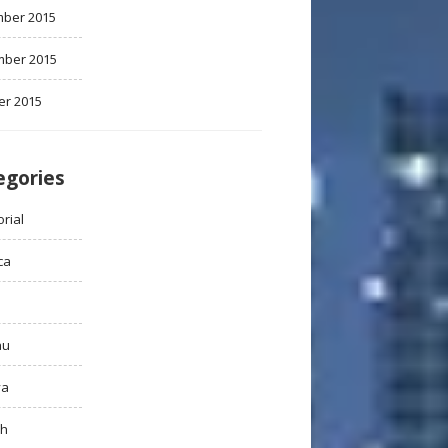
ber 2015
ber 2015
er 2015
egories
rial
ca
au
ya
ah