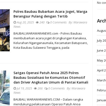
No co
Polres Baubau Bubarkan Acara Joget, Warga
Berangsur Pulang dengan Tertib
Arc
Aug 20, 2025
240
0 Comments
By:
Warawara
News
Augus
BAUBAU,WARAWARANEWS.com - Polres Baubau
membubarkan acara joget di Lingkungan Kanakea,
July 2
Kelurahan Nganganaumala, Kecamatan Batupoaro,
Kota Baubau Sulawesi Tenggara, pada
June 
May 2
April 
Satgas Operasi Patuh Anoa 2025 Polres
Baubau Sosialisasi ke Komunitas Otomotif
March
dan Driver Angkutan Umum di Pantai Kamali
Jul 19, 2025
266
0 Comments
By:
Warawara
Febru
News
BAUBAU, WARAWARANEWS.COM – Dalam rangka
Janua
mendukung pelaksanaan Operasi Patuh Anoa