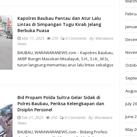
March
Febru
Kapolres Baubau Pantau dan Atur Lalu
Lintas di Simpangan Tugu Kirab Jelang
Janua
Berbuka Puasa
Mar 11, 2025
259
0 Comments
By:
Warawara
Decem
News
Novem
BAUBAU, WARAWARANEWS.com – Kapolres Baubau,
AKBP Bungin Masokan Misalayuk, S.H., S.I.K., M.Si,
turun langsung memantau arus lalu lintas sekaligus
Octob
Septe
Augus
Bid Propam Polda Sultra Gelar Sidak di
Polres Baubau, Periksa Kelengkapan dan
July 2
Disiplin Personel
June 
Feb 21, 2025
256
0 Comments
By:
Warawara
News
May 2
BAUBAU, WARAWARANEWS.com – Bidang Profesi