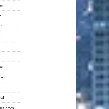
mi
e
on
h
al
yle
nal
ic Games