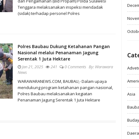
dan Pengamanan (Bid Propam) Polda Sulawesi
Decem
Tenggara melaksanakan inspeksi mendadak
(sidak) terhadap personel Polres
Novem
Octob
Polres Baubau Dukung Ketahanan Pangan
Nasional melalui Penanaman Jagung
Cat
Serentak 1 Juta Hektare
Jan 21, 2025
241
0 Comments
By:
Warawara
Adveto
News
Ameri
WARAWARANEWS.COM, BAUBAU,- Dalam upaya
mendukung program ketahanan pangan nasional,
Polres Baubau melaksanakan kegiatan
Asia
Penanaman Jagung Serentak 1 Juta Hektare
Baub
Buda
Daer