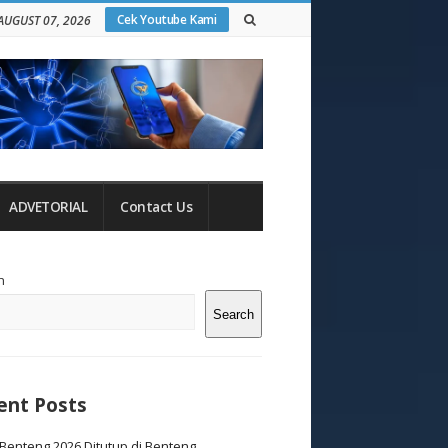
Cek Youtube Kami
 AUGUST 07, 2026
ADVETORIAL
Contact Us
te
h
debar
Search
ent Posts
Benteng 2026 Ditutup di Benteng