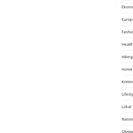
Ekono
Europ
Fashi
Healt
Hiking
Home
Krimin
Lifest
Lokal
Nasio
Olymp