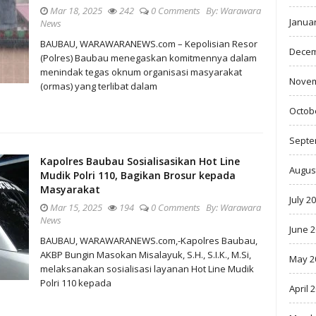
Mar 18, 2025
242
0 Comments
By:
Warawara
Janua
News
BAUBAU, WARAWARANEWS.com – Kepolisian Resor
Decem
(Polres) Baubau menegaskan komitmennya dalam
menindak tegas oknum organisasi masyarakat
Novem
(ormas) yang terlibat dalam
Octob
Septe
Kapolres Baubau Sosialisasikan Hot Line
Augus
Mudik Polri 110, Bagikan Brosur kepada
Masyarakat
July 2
Mar 15, 2025
194
0 Comments
By:
Warawara
News
June 
BAUBAU, WARAWARANEWS.com,-Kapolres Baubau,
AKBP Bungin Masokan Misalayuk, S.H., S.I.K., M.Si,
May 2
melaksanakan sosialisasi layanan Hot Line Mudik
Polri 110 kepada
April 