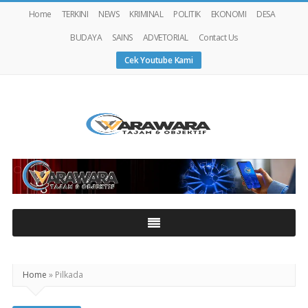
Home
TERKINI
NEWS
KRIMINAL
POLITIK
EKONOMI
DESA
BUDAYA
SAINS
ADVETORIAL
Contact Us
Cek Youtube Kami
Warawaranews
Home
»
Pilkada