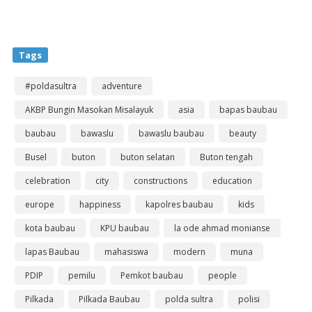
Tags
#poldasultra
adventure
AKBP Bungin Masokan Misalayuk
asia
bapas baubau
baubau
bawaslu
bawaslu baubau
beauty
Busel
buton
buton selatan
Buton tengah
celebration
city
constructions
education
europe
happiness
kapolres baubau
kids
kota baubau
KPU baubau
la ode ahmad monianse
lapas Baubau
mahasiswa
modern
muna
PDIP
pemilu
Pemkot baubau
people
Pilkada
Pilkada Baubau
polda sultra
polisi