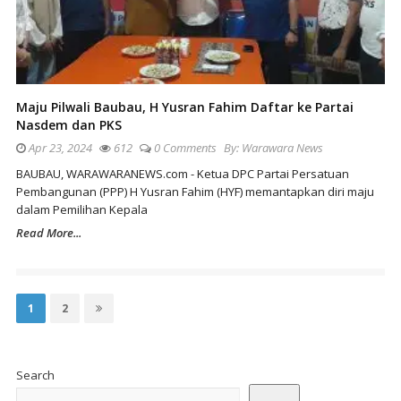
Maju Pilwali Baubau, H Yusran Fahim Daftar ke Partai
Nasdem dan PKS
Apr 23, 2024
612
0 Comments
By:
Warawara News
BAUBAU, WARAWARANEWS.com - Ketua DPC Partai Persatuan
Pembangunan (PPP) H Yusran Fahim (HYF) memantapkan diri maju
dalam Pemilihan Kepala
Read More...
Posts
pagination
Page
Page
1
2
Site
Sidebar
Search