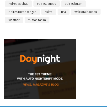
Polres Baubau
Polresbaubau
polres buton
polres Buton tengah
Sultra
usa
walikota baubau
weather
Yusran fahim