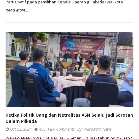
Partisipatif pada pemilihan Kepala Daerah (Pilakada) Walikota
Read More...
Ketika Politik Uang dan Netralitas ASN Selalu Jadi Sorotan
Dalam Pilkada
Oct 22, 2024
485
0 Comments
By:
Warawara News
WARAWARANESW.COM, BAUBAU - Setiap 5 (Lima) Tahun politik uang