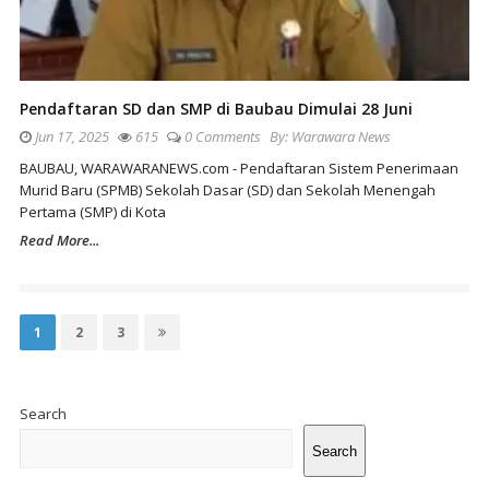
Pendaftaran SD dan SMP di Baubau Dimulai 28 Juni
Jun 17, 2025
615
0 Comments
By:
Warawara News
BAUBAU, WARAWARANEWS.com - Pendaftaran Sistem Penerimaan
Murid Baru (SPMB) Sekolah Dasar (SD) dan Sekolah Menengah
Pertama (SMP) di Kota
Read More...
Posts
pagination
Page
Page
Page
1
2
3
Site
Sidebar
Search
Search