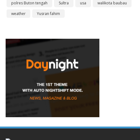
polres Buton tengah
Sultra
usa
walikota baubau
weather
Yusran fahim