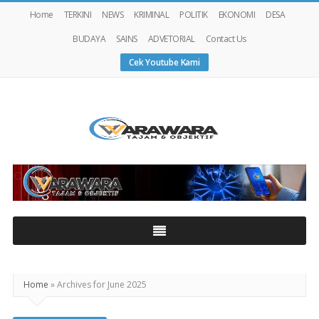
Home
TERKINI
NEWS
KRIMINAL
POLITIK
EKONOMI
DESA
BUDAYA
SAINS
ADVETORIAL
Contact Us
Cek Youtube Kami
Warawaranews
Home
»
Archives for June 2025