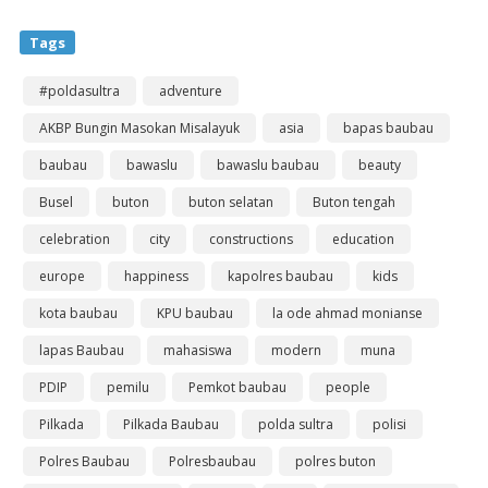
Tags
#poldasultra
adventure
AKBP Bungin Masokan Misalayuk
asia
bapas baubau
baubau
bawaslu
bawaslu baubau
beauty
Busel
buton
buton selatan
Buton tengah
celebration
city
constructions
education
europe
happiness
kapolres baubau
kids
kota baubau
KPU baubau
la ode ahmad monianse
lapas Baubau
mahasiswa
modern
muna
PDIP
pemilu
Pemkot baubau
people
Pilkada
Pilkada Baubau
polda sultra
polisi
Polres Baubau
Polresbaubau
polres buton