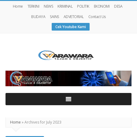
Home
TERKINI
NEWS
KRIMINAL
POLITIK
EKONOMI
DESA
BUDAYA
SAINS
ADVETORIAL
Contact Us
Cek Youtube Kami
Warawaranews
Home
»
Archives for July 2023