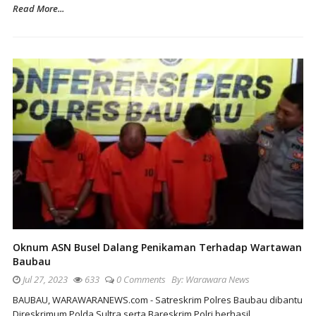
Read More...
Oknum ASN Busel Dalang Penikaman Terhadap Wartawan
Baubau
Jul 27, 2023
633
0 Comments
By:
Warawara News
BAUBAU, WARAWARANEWS.com - Satreskrim Polres Baubau dibantu
Direskrimum Polda Sultra serta Bareskrim Polri berhasil