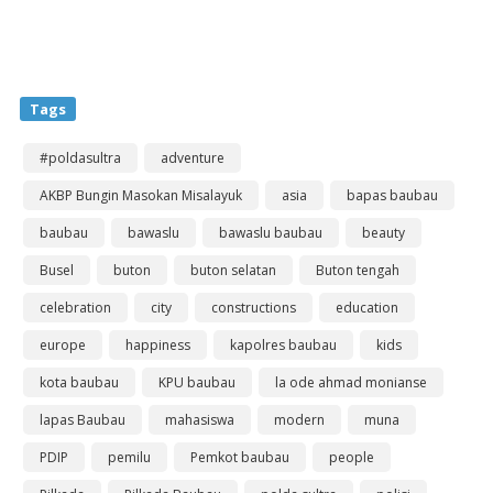
Tags
#poldasultra
adventure
AKBP Bungin Masokan Misalayuk
asia
bapas baubau
baubau
bawaslu
bawaslu baubau
beauty
Busel
buton
buton selatan
Buton tengah
celebration
city
constructions
education
europe
happiness
kapolres baubau
kids
kota baubau
KPU baubau
la ode ahmad monianse
lapas Baubau
mahasiswa
modern
muna
PDIP
pemilu
Pemkot baubau
people