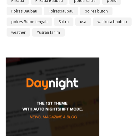
Pilkada
Pilkada Baubau
polda sultra
polisi
Polres Baubau
Polresbaubau
polres buton
polres Buton tengah
Sultra
usa
walikota baubau
weather
Yusran fahim