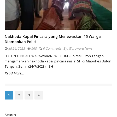
Nakhoda Kapal Pincara yang Menewaskan 15 Warga
Diamankan Polisi
Jul 24, 2023
568
0 Comments
By:
Warawara News
BUTON TENGAH, WARAWARANEWS.COM - Polres Buton Tengah,
mengamankan nakhoda kapal pincara inisial SH di Mapolres Buton
Tengah, Senin (24/7/2023). SH
Read More...
Posts
pagination
Page
Page
Page
1
2
3
Site
Sidebar
Search