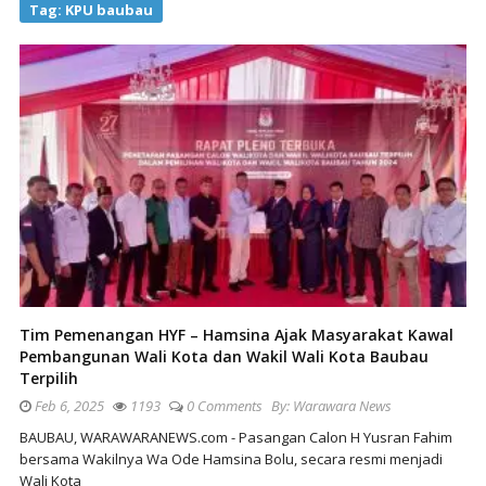
Tag:
KPU baubau
Tim Pemenangan HYF – Hamsina Ajak Masyarakat Kawal
Pembangunan Wali Kota dan Wakil Wali Kota Baubau
Terpilih
Feb 6, 2025
1193
0 Comments
By:
Warawara News
BAUBAU, WARAWARANEWS.com - Pasangan Calon H Yusran Fahim
bersama Wakilnya Wa Ode Hamsina Bolu, secara resmi menjadi
Wali Kota