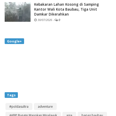
Kebakaran Lahan Kosong di Samping
Kantor Wali Kota Baubau, Tiga Unit
Damkar Dikerahkan
30/07/2026
-
0
Google+
Tags
#poldasultra
adventure
AKBP Bungin Masokan Misalayuk
asia
bapas baubau