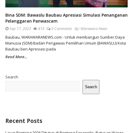
Bina SDM: Bawaslu Baubau Apresiasi Simulasi Penanganan
Pelanggaran Panwascam
Sep 17, 2023
419
0 Comments
By:
Warawara News
Baubau, WARAWARANEWS.com - Untuk membangun Sumber Daya
Manusia (SDM) Badan Pengawas Pemilihan Umum (BAWASLU) Kota
Baubau beri Apresiasi pada
Read More...
Site
Sidebar
Search
Search
Recent Posts
Layar Benteng 2026 Ditutup di Benteng Sorawolio, Ratusan Warga