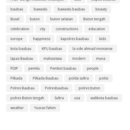
baubau
bawaslu
bawaslu baubau
beauty
Busel
buton
buton selatan
Buton tengah
celebration
city
constructions
education
europe
happiness
kapolres baubau
kids
kota baubau
KPU baubau
la ode ahmad monianse
lapas Baubau
mahasiswa
modern
muna
PDIP
pemilu
Pemkot baubau
people
Pilkada
Pilkada Baubau
polda sultra
polisi
Polres Baubau
Polresbaubau
polres buton
polres Buton tengah
Sultra
usa
walikota baubau
weather
Yusran fahim