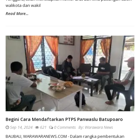
walikota dan wakil
Read More...
Begini Cara Mendaftarkan PTPS Panwaslu Batupoaro
Sep 14, 2024
621
0 Comments
By:
Warawara News
BAUBAU, WARAWARANEWS.COM - Dalam rangka pembentukan