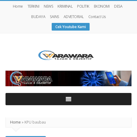
Home
TERKINI
NEWS
KRIMINAL
POLITIK
EKONOMI
DESA
BUDAYA
SAINS
ADVETORIAL
Contact Us
Cek Youtube Kami
Warawaranews
Home
»
KPU baubau