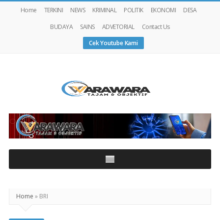
Home
TERKINI
NEWS
KRIMINAL
POLITIK
EKONOMI
DESA
BUDAYA
SAINS
ADVETORIAL
Contact Us
Cek Youtube Kami
Warawaranews
Home
»
BRI