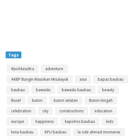
Tags
#poldasultra
adventure
AKBP Bungin Masokan Misalayuk
asia
bapas baubau
baubau
bawaslu
bawaslu baubau
beauty
Busel
buton
buton selatan
Buton tengah
celebration
city
constructions
education
europe
happiness
kapolres baubau
kids
kota baubau
KPU baubau
la ode ahmad monianse