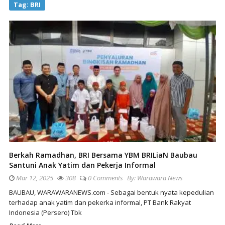
Tag:
BRI
Berkah Ramadhan, BRI Bersama YBM BRILiaN Baubau
Santuni Anak Yatim dan Pekerja Informal
Mar 12, 2025
308
0 Comments
By:
Warawara News
BAUBAU, WARAWARANEWS.com - Sebagai bentuk nyata kepedulian
terhadap anak yatim dan pekerka informal, PT Bank Rakyat
Indonesia (Persero) Tbk