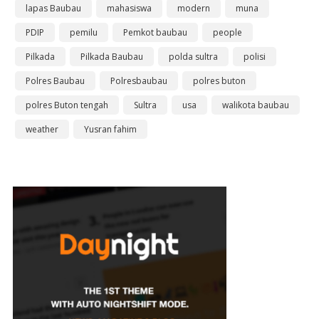
lapas Baubau
mahasiswa
modern
muna
PDIP
pemilu
Pemkot baubau
people
Pilkada
Pilkada Baubau
polda sultra
polisi
Polres Baubau
Polresbaubau
polres buton
polres Buton tengah
Sultra
usa
walikota baubau
weather
Yusran fahim