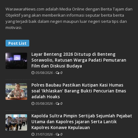
WarawaraNews.com adalah Media Online dengan Berita Tajam dan
Objektif yang akan memberikan informasi seputar berita berita
yang terjadi baik dalam negeri maupun luar negeri serta tips dan
motivasi.
Post List
Layar Benteng 2026 Ditutup di Benteng
Sorawolio, Ratusan Warga Padati Pemutaran
Film dan Diskusi Budaya
05/08/2026
-
0
Polres Baubau Pastikan Kutipan Kasi Humas
soal ‘Ikhlaskan’ Barang Bukti Pencurian Emas
adalah Hoaks
05/08/2026
-
0
Kapolda Sultra Pimpin Sertijab Sejumlah Pejabat
Utama dan Kapolres Jajaran Serta Lantik
Kapolres Konawe Kepulauan
31/07/2026
-
0