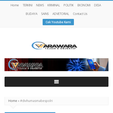
Home
TERKINI
NEWS
KRIMINAL
POLITIK
EKONOMI
DESA
BUDAYA
SAINS
ADVETORIAL
Contact Us
Cek Youtube Kami
Warawaranews
Home
»
#divhumasmabespolri