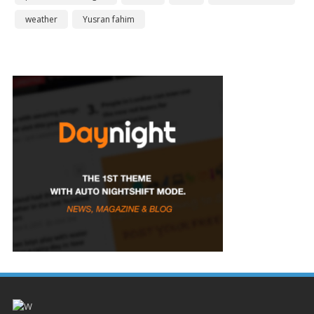
weather
Yusran fahim