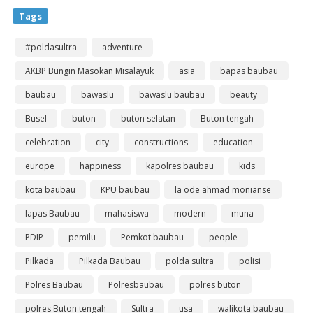
Tags
#poldasultra
adventure
AKBP Bungin Masokan Misalayuk
asia
bapas baubau
baubau
bawaslu
bawaslu baubau
beauty
Busel
buton
buton selatan
Buton tengah
celebration
city
constructions
education
europe
happiness
kapolres baubau
kids
kota baubau
KPU baubau
la ode ahmad monianse
lapas Baubau
mahasiswa
modern
muna
PDIP
pemilu
Pemkot baubau
people
Pilkada
Pilkada Baubau
polda sultra
polisi
Polres Baubau
Polresbaubau
polres buton
polres Buton tengah
Sultra
usa
walikota baubau