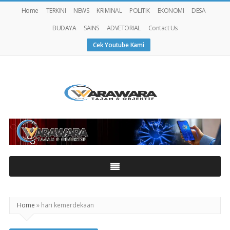
Home
TERKINI
NEWS
KRIMINAL
POLITIK
EKONOMI
DESA
BUDAYA
SAINS
ADVETORIAL
Contact Us
Cek Youtube Kami
Warawaranews
Home
»
hari kemerdekaan