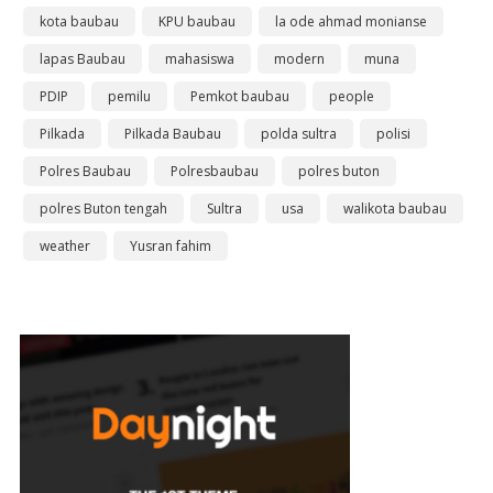
kota baubau
KPU baubau
la ode ahmad monianse
lapas Baubau
mahasiswa
modern
muna
PDIP
pemilu
Pemkot baubau
people
Pilkada
Pilkada Baubau
polda sultra
polisi
Polres Baubau
Polresbaubau
polres buton
polres Buton tengah
Sultra
usa
walikota baubau
weather
Yusran fahim