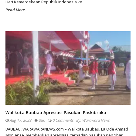
Hari Kemerdekaan Republik Indonesia ke
Read More...
Walikota Baubau Apresiasi Pasukan Paskibraka
Aug 17, 2023
380
0 Comments
By:
Warawara News
BAUBAU, WARAWARANEWS.com – Walikota Baubau, La Ode Ahmad
Monianse, memberikan apressiasi terhadap pasukan pengibar