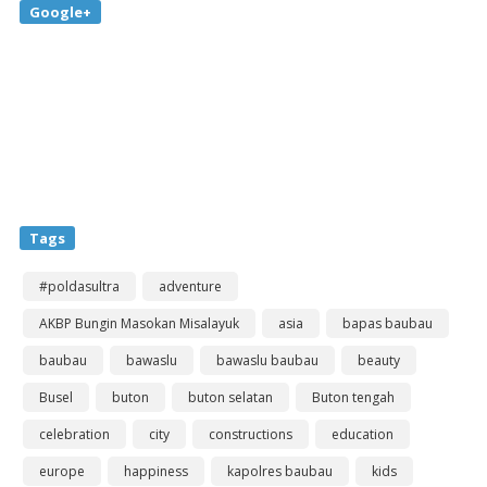
Google+
Tags
#poldasultra
adventure
AKBP Bungin Masokan Misalayuk
asia
bapas baubau
baubau
bawaslu
bawaslu baubau
beauty
Busel
buton
buton selatan
Buton tengah
celebration
city
constructions
education
europe
happiness
kapolres baubau
kids