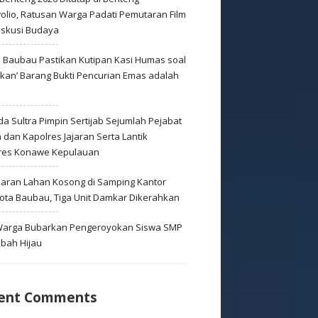
olio, Ratusan Warga Padati Pemutaran Film
iskusi Budaya
s Baubau Pastikan Kutipan Kasi Humas soal
skan’ Barang Bukti Pencurian Emas adalah
s
a Sultra Pimpin Sertijab Sejumlah Pejabat
dan Kapolres Jajaran Serta Lantik
res Konawe Kepulauan
aran Lahan Kosong di Samping Kantor
Kota Baubau, Tiga Unit Damkar Dikerahkan
 Warga Bubarkan Pengeroyokan Siswa SMP
mbah Hijau
ent Comments