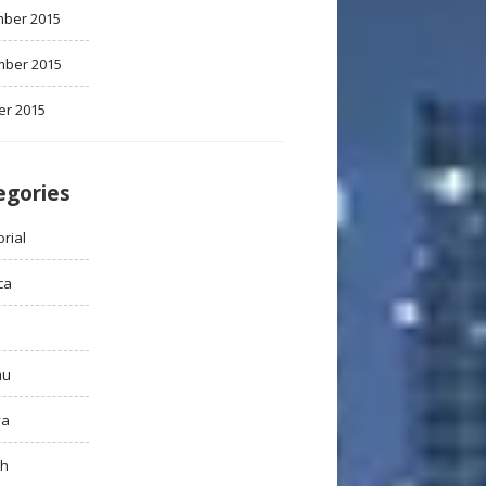
ber 2015
ber 2015
er 2015
egories
rial
ca
au
ya
ah