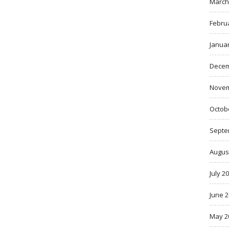
March
Febru
Janua
Decem
Novem
Octob
Septe
Augus
July 2
June 
May 2