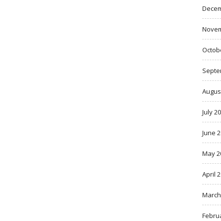
Decem
Novem
Octob
Septe
Augus
July 2
June 
May 2
April 
March
Febru