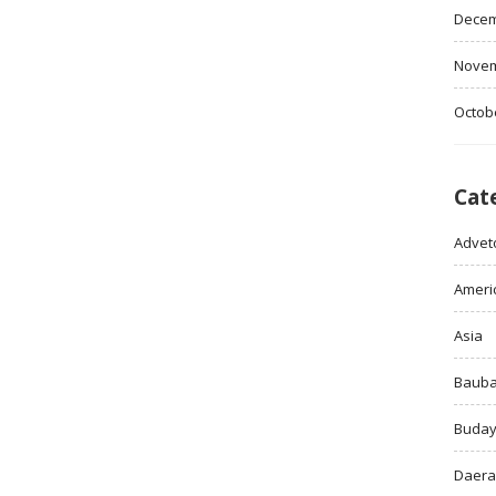
Decem
Novem
Octob
Cat
Adveto
Ameri
Asia
Baub
Buda
Daer