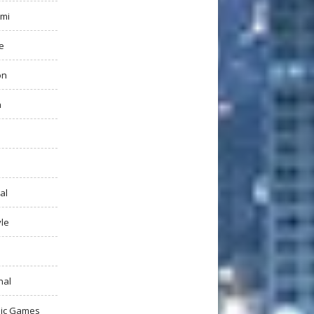
mi
e
on
h
al
yle
nal
ic Games