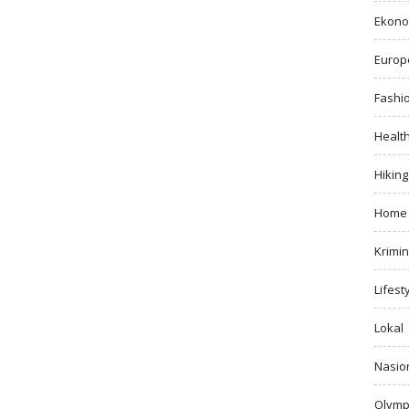
Ekono
Europ
Fashi
Healt
Hiking
Home
Krimin
Lifest
Lokal
Nasio
Olymp