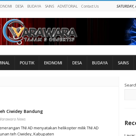
KONOMI
DESA
BUDAYA
SAINS
ADVETORIAL
Contact Us
SATURDAY, 
MINAL
POLITIK
EKONOMI
DESA
BUDAYA
SAINS
Si
Searc
Si
Teh Ciwidey Bandung
Warawara News
Rec
rangan TNI AD menyatakan helikopter milik TNI AD
unan teh Ciwidey, Kabupaten
Layar 