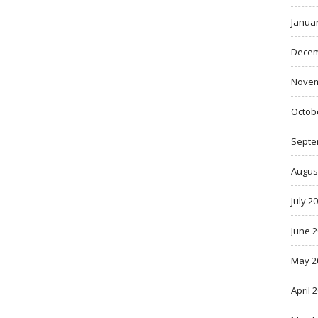
Janua
Decem
Novem
Octob
Septe
Augus
July 2
June 
May 2
April 