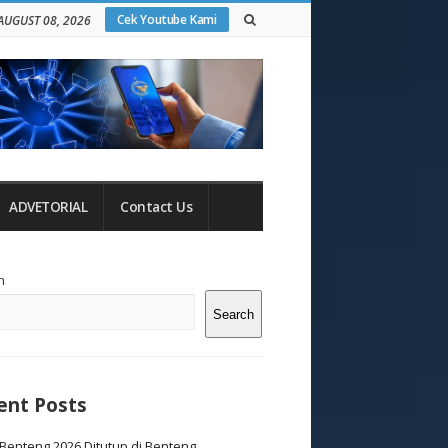
Cek Youtube Kami
AUGUST 08, 2026
ADVETORIAL
Contact Us
te
h
debar
Search
ent Posts
Benteng 2026 Ditutup di Benteng