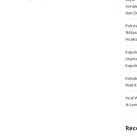
Soraw
dan D
Polre
‘Ikhla
Hoak
Kapold
Utama 
Kapol
Kebak
Wali 
Viral
di Le
Rec