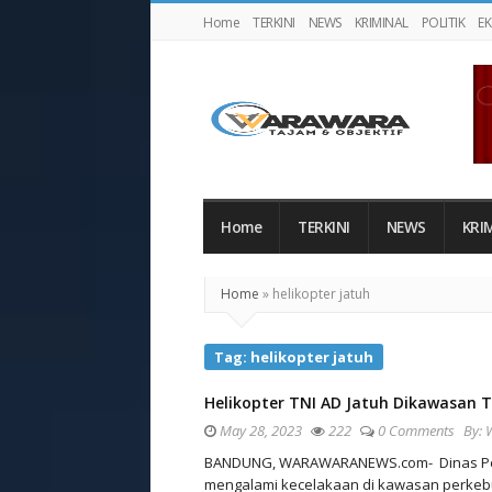
Home
TERKINI
NEWS
KRIMINAL
POLITIK
E
Warawaranews
Home
TERKINI
NEWS
KRI
Home
»
helikopter jatuh
Tag:
helikopter jatuh
Helikopter TNI AD Jatuh Dikawasan 
May 28, 2023
222
0 Comments
By:
BANDUNG, WARAWARANEWS.com- Dinas Pene
mengalami kecelakaan di kawasan perkeb