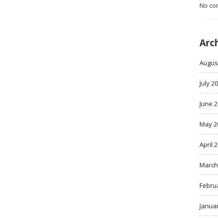
No co
Arc
Augus
July 2
June 
May 2
April 
March
Febru
Janua