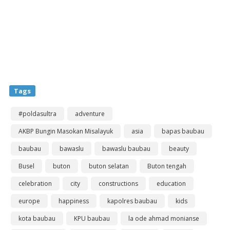
Tags
#poldasultra
adventure
AKBP Bungin Masokan Misalayuk
asia
bapas baubau
baubau
bawaslu
bawaslu baubau
beauty
Busel
buton
buton selatan
Buton tengah
celebration
city
constructions
education
europe
happiness
kapolres baubau
kids
kota baubau
KPU baubau
la ode ahmad monianse