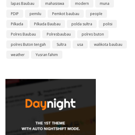
lapas Baubau
mahasiswa
modern
muna
PDIP
pemilu
Pemkot baubau
people
Pilkada
Pilkada Baubau
polda sultra
polisi
Polres Baubau
Polresbaubau
polres buton
polres Buton tengah
Sultra
usa
walikota baubau
weather
Yusran fahim