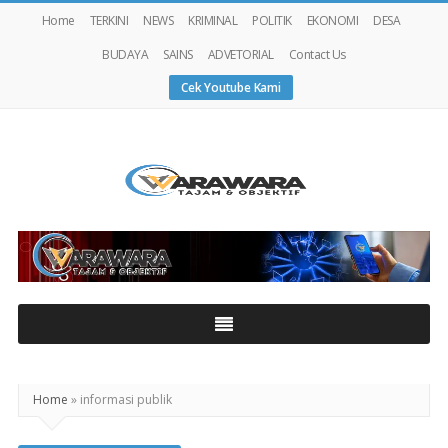
Home
TERKINI
NEWS
KRIMINAL
POLITIK
EKONOMI
DESA
BUDAYA
SAINS
ADVETORIAL
Contact Us
Cek Youtube Kami
Warawaranews
Home
»
informasi publik