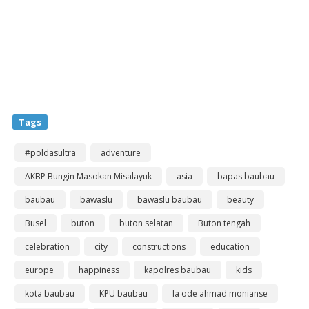
Tags
#poldasultra
adventure
AKBP Bungin Masokan Misalayuk
asia
bapas baubau
baubau
bawaslu
bawaslu baubau
beauty
Busel
buton
buton selatan
Buton tengah
celebration
city
constructions
education
europe
happiness
kapolres baubau
kids
kota baubau
KPU baubau
la ode ahmad monianse