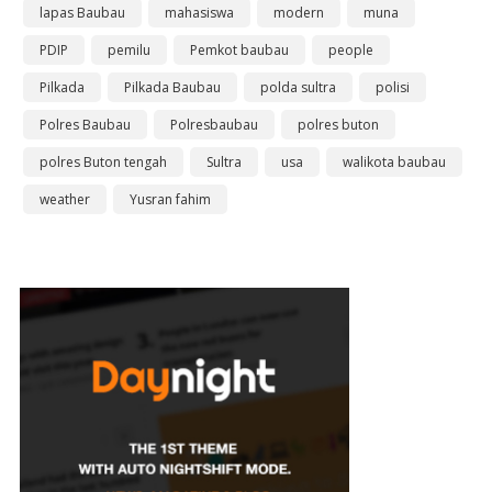
lapas Baubau
mahasiswa
modern
muna
PDIP
pemilu
Pemkot baubau
people
Pilkada
Pilkada Baubau
polda sultra
polisi
Polres Baubau
Polresbaubau
polres buton
polres Buton tengah
Sultra
usa
walikota baubau
weather
Yusran fahim