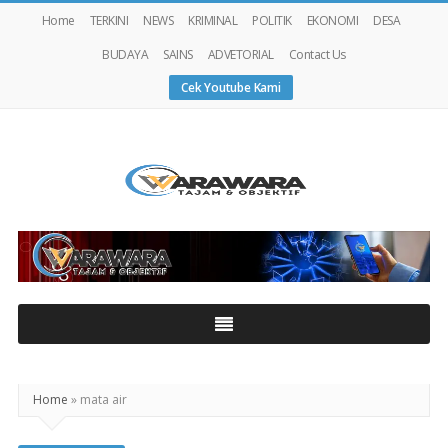
Home
TERKINI
NEWS
KRIMINAL
POLITIK
EKONOMI
DESA
BUDAYA
SAINS
ADVETORIAL
Contact Us
Cek Youtube Kami
Warawaranews
Home
»
mata air