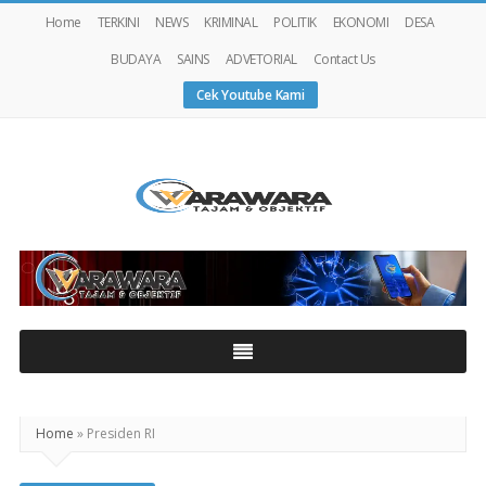
Home
TERKINI
NEWS
KRIMINAL
POLITIK
EKONOMI
DESA
BUDAYA
SAINS
ADVETORIAL
Contact Us
Cek Youtube Kami
Warawaranews
Home
»
Presiden RI