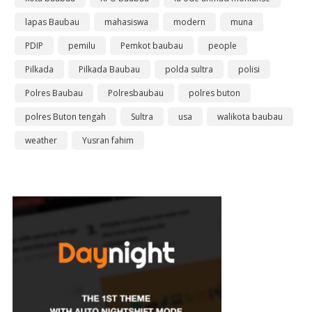
lapas Baubau
mahasiswa
modern
muna
PDIP
pemilu
Pemkot baubau
people
Pilkada
Pilkada Baubau
polda sultra
polisi
Polres Baubau
Polresbaubau
polres buton
polres Buton tengah
Sultra
usa
walikota baubau
weather
Yusran fahim