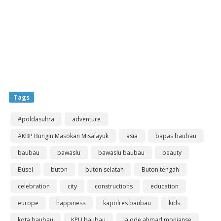
Tags
#poldasultra
adventure
AKBP Bungin Masokan Misalayuk
asia
bapas baubau
baubau
bawaslu
bawaslu baubau
beauty
Busel
buton
buton selatan
Buton tengah
celebration
city
constructions
education
europe
happiness
kapolres baubau
kids
kota baubau
KPU baubau
la ode ahmad monianse