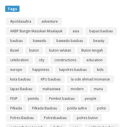
Tags
#poldasultra
adventure
AKBP Bungin Masokan Misalayuk
asia
bapas baubau
baubau
bawaslu
bawaslu baubau
beauty
Busel
buton
buton selatan
Buton tengah
celebration
city
constructions
education
europe
happiness
kapolres baubau
kids
kota baubau
KPU baubau
la ode ahmad monianse
lapas Baubau
mahasiswa
modern
muna
PDIP
pemilu
Pemkot baubau
people
Pilkada
Pilkada Baubau
polda sultra
polisi
Polres Baubau
Polresbaubau
polres buton