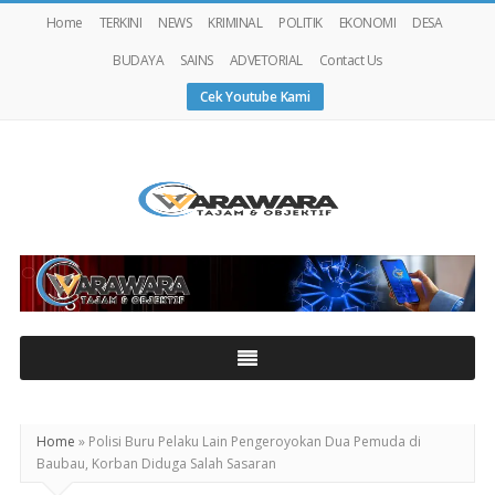
Home
TERKINI
NEWS
KRIMINAL
POLITIK
EKONOMI
DESA
BUDAYA
SAINS
ADVETORIAL
Contact Us
Cek Youtube Kami
Warawaranews
Home
»
Polisi Buru Pelaku Lain Pengeroyokan Dua Pemuda di
Baubau, Korban Diduga Salah Sasaran