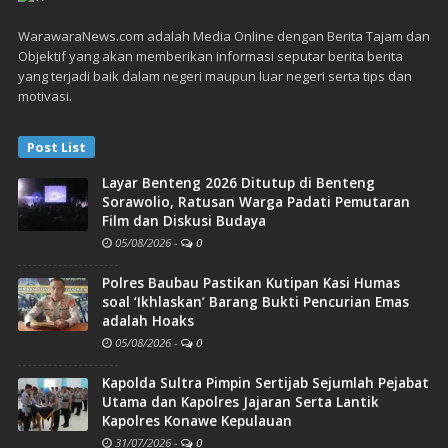
WarawaraNews.com adalah Media Online dengan Berita Tajam dan
Objektif yang akan memberikan informasi seputar berita berita
yang terjadi baik dalam negeri maupun luar negeri serta tips dan
motivasi.
Post List
Layar Benteng 2026 Ditutup di Benteng
Sorawolio, Ratusan Warga Padati Pemutaran
Film dan Diskusi Budaya
05/08/2026
-
0
Polres Baubau Pastikan Kutipan Kasi Humas
soal ‘Ikhlaskan’ Barang Bukti Pencurian Emas
adalah Hoaks
05/08/2026
-
0
Kapolda Sultra Pimpin Sertijab Sejumlah Pejabat
Utama dan Kapolres Jajaran Serta Lantik
Kapolres Konawe Kepulauan
31/07/2026
-
0