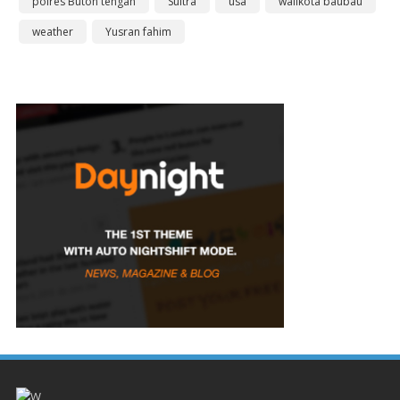
polres Buton tengah
Sultra
usa
walikota baubau
weather
Yusran fahim