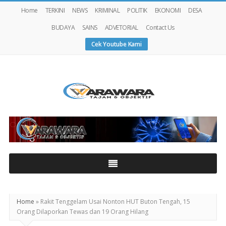
Home
TERKINI
NEWS
KRIMINAL
POLITIK
EKONOMI
DESA
BUDAYA
SAINS
ADVETORIAL
Contact Us
Cek Youtube Kami
Warawaranews
Home
»
Rakit Tenggelam Usai Nonton HUT Buton Tengah, 15
Orang Dilaporkan Tewas dan 19 Orang Hilang