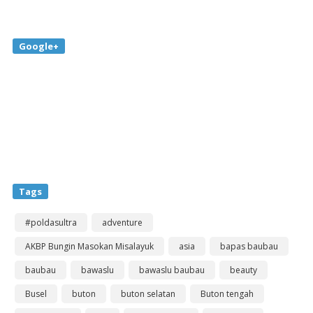
Google+
Tags
#poldasultra
adventure
AKBP Bungin Masokan Misalayuk
asia
bapas baubau
baubau
bawaslu
bawaslu baubau
beauty
Busel
buton
buton selatan
Buton tengah