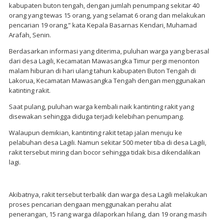
kabupaten buton tengah, dengan jumlah penumpang sekitar 40
orang yang tewas 15 orang, yang selamat 6 orang dan melakukan
pencarian 19 orang,” kata Kepala Basarnas Kendari, Muhamad
Arafah, Senin.
Berdasarkan informasi yang diterima, puluhan warga yang berasal
dari desa Lagili, Kecamatan Mawasangka Timur pergi menonton
malam hiburan di hari ulang tahun kabupaten Buton Tengah di
Lakorua, Kecamatan Mawasangka Tengah dengan menggunakan
katinting rakit.
Saat pulang, puluhan warga kembali naik kantinting rakit yang
disewakan sehingga diduga terjadi kelebihan penumpang.
Walaupun demikian, kantinting rakit tetap jalan menuju ke
pelabuhan desa Lagili. Namun sekitar 500 meter tiba di desa Lagili,
rakit tersebut miring dan bocor sehingga tidak bisa dikendalikan
lagi.
Akibatnya, rakit tersebut terbalik dan warga desa Lagili melakukan
proses pencarian dengaan menggunakan perahu alat
penerangan, 15 rang warga dilaporkan hilang, dan 19 orang masih