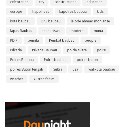
celebration
city
constructions
education
europe
happiness
kapolres baubau
kids
kota baubau
KPU baubau
la ode ahmad monianse
lapas Baubau
mahasiswa
modern
muna
PDIP
pemilu
Pemkot baubau
people
Pilkada
Pilkada Baubau
polda sultra
polisi
Polres Baubau
Polresbaubau
polres buton
polres Buton tengah
Sultra
usa
walikota baubau
weather
Yusran fahim