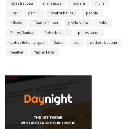
lapas Baubau
mahasiswa
modern
muna
PDIP
pemilu
Pemkot baubau
people
Pilkada
Pilkada Baubau
polda sultra
polisi
Polres Baubau
Polresbaubau
polres buton
polres Buton tengah
Sultra
usa
walikota baubau
weather
Yusran fahim