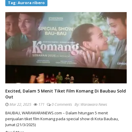
Tag:
Aurora ribero
Excited, Dalam 5 Menit Tiket Film Komang Di Baubau Sold
Out
Mar 22, 2025
171
0 Comments
By:
Warawara News
BAUBAU, WARAWARANEWS.com – Dalam hitungan 5 menit
penjualan tiket film Komang pada special show di Kota Baubau,
Jumat (21/3/2025)