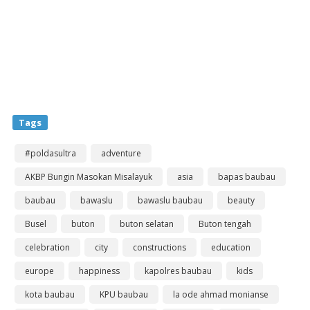
Tags
#poldasultra
adventure
AKBP Bungin Masokan Misalayuk
asia
bapas baubau
baubau
bawaslu
bawaslu baubau
beauty
Busel
buton
buton selatan
Buton tengah
celebration
city
constructions
education
europe
happiness
kapolres baubau
kids
kota baubau
KPU baubau
la ode ahmad monianse