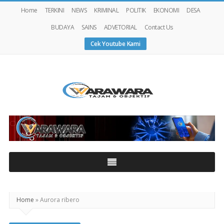
Home
TERKINI
NEWS
KRIMINAL
POLITIK
EKONOMI
DESA
BUDAYA
SAINS
ADVETORIAL
Contact Us
Cek Youtube Kami
Warawaranews
Home
»
Aurora ribero