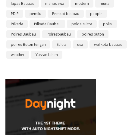
lapas Baubau
mahasiswa
modern
muna
PDIP
pemilu
Pemkot baubau
people
Pilkada
Pilkada Baubau
polda sultra
polisi
Polres Baubau
Polresbaubau
polres buton
polres Buton tengah
Sultra
usa
walikota baubau
weather
Yusran fahim