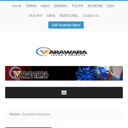
Home
TERKINI
NEWS
KRIMINAL
POLITIK
EKONOMI
DESA
BUDAYA
SAINS
ADVETORIAL
Contact Us
Cek Youtube Kami
Warawaranews
Home
»
bandara baubau