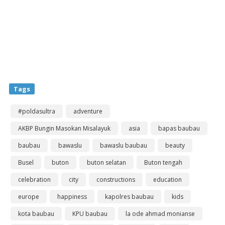
Tags
#poldasultra
adventure
AKBP Bungin Masokan Misalayuk
asia
bapas baubau
baubau
bawaslu
bawaslu baubau
beauty
Busel
buton
buton selatan
Buton tengah
celebration
city
constructions
education
europe
happiness
kapolres baubau
kids
kota baubau
KPU baubau
la ode ahmad monianse