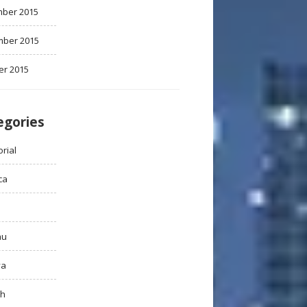
ber 2015
ber 2015
er 2015
egories
rial
ca
au
ya
ah