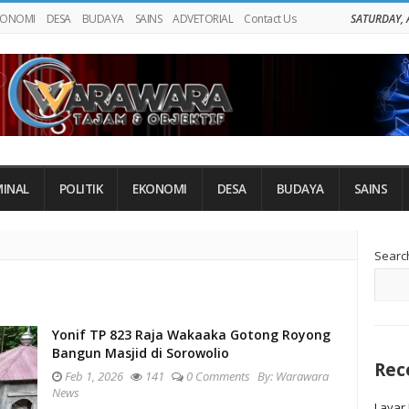
KONOMI
DESA
BUDAYA
SAINS
ADVETORIAL
Contact Us
SATURDAY, 
MINAL
POLITIK
EKONOMI
DESA
BUDAYA
SAINS
Si
Searc
Si
Yonif TP 823 Raja Wakaaka Gotong Royong
Bangun Masjid di Sorowolio
Rec
Feb 1, 2026
141
0 Comments
By:
Warawara
News
Layar 