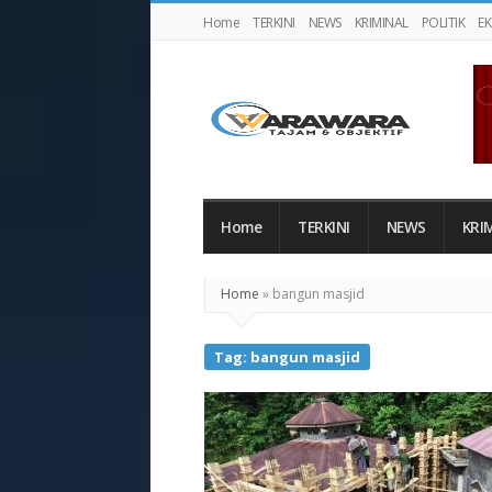
Home
TERKINI
NEWS
KRIMINAL
POLITIK
E
Warawaranews
Home
TERKINI
NEWS
KRI
Home
»
bangun masjid
Tag:
bangun masjid