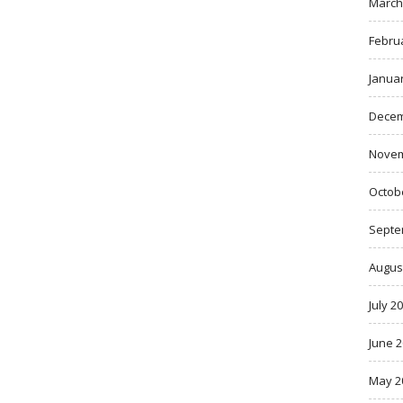
March
Febru
Janua
Decem
Novem
Octob
Septe
Augus
July 2
June 
May 2