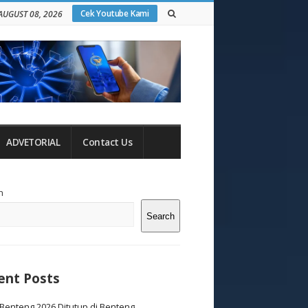
Cek Youtube Kami
AUGUST 08, 2026
ADVETORIAL
Contact Us
te
h
debar
Search
ent Posts
Benteng 2026 Ditutup di Benteng