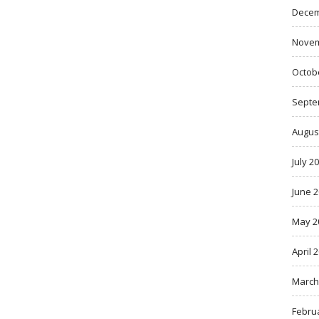
Decem
Novem
Octob
Septe
Augus
July 2
June 
May 2
April 
March
Febru