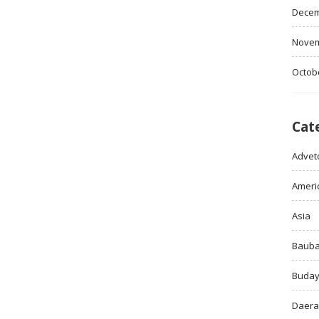
Decem
Novem
Octob
Cat
Adveto
Ameri
Asia
Baub
Buda
Daer