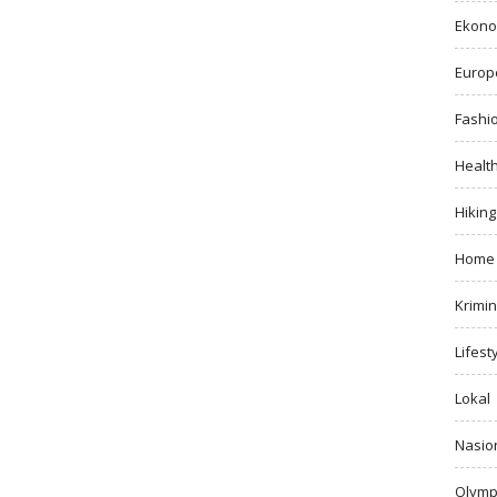
Ekono
Europ
Fashi
Healt
Hiking
Home
Krimin
Lifest
Lokal
Nasio
Olymp