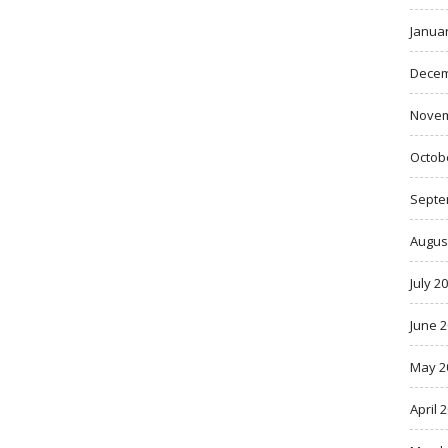
Janua
Decem
Novem
Octob
Septe
Augus
July 2
June 
May 2
April 