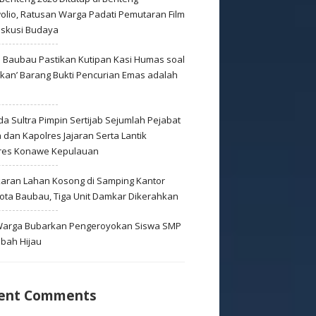
olio, Ratusan Warga Padati Pemutaran Film
iskusi Budaya
s Baubau Pastikan Kutipan Kasi Humas soal
skan’ Barang Bukti Pencurian Emas adalah
s
a Sultra Pimpin Sertijab Sejumlah Pejabat
dan Kapolres Jajaran Serta Lantik
res Konawe Kepulauan
aran Lahan Kosong di Samping Kantor
Kota Baubau, Tiga Unit Damkar Dikerahkan
 Warga Bubarkan Pengeroyokan Siswa SMP
mbah Hijau
ent Comments