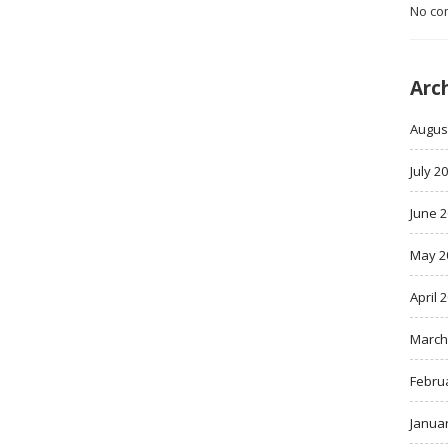
No co
Arc
Augus
July 2
June 
May 2
April 
March
Febru
Janua