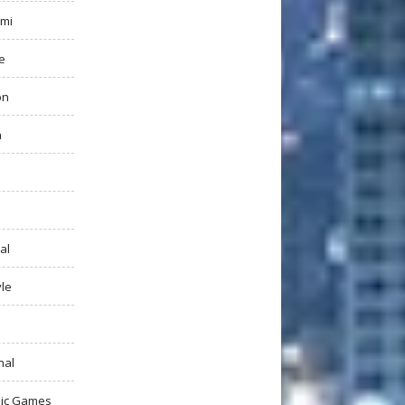
mi
e
on
h
al
yle
nal
ic Games