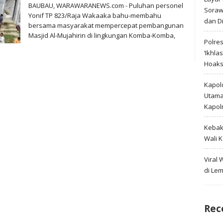
BAUBAU, WARAWARANEWS.com - Puluhan personel
Soraw
Yonif TP 823/Raja Wakaaka bahu-membahu
dan D
bersama masyarakat mempercepat pembangunan
Masjid Al-Mujahirin di lingkungan Komba-Komba,
Polre
‘Ikhla
Hoak
Kapold
Utama 
Kapol
Kebak
Wali 
Viral
di Le
Rec