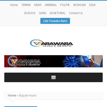
Home
TERKINI
NEWS
KRIMINAL
POLITIK
EKONOMI
DESA
BUDAYA
SAINS
ADVETORIAL
Contact Us
Cek Youtube Kami
Warawaranews
Home
»
Bupati muna