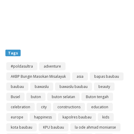
Tags
#poldasultra
adventure
AKBP Bungin Masokan Misalayuk
asia
bapas baubau
baubau
bawaslu
bawaslu baubau
beauty
Busel
buton
buton selatan
Buton tengah
celebration
city
constructions
education
europe
happiness
kapolres baubau
kids
kota baubau
KPU baubau
la ode ahmad monianse