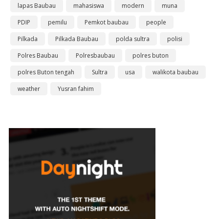
lapas Baubau
mahasiswa
modern
muna
PDIP
pemilu
Pemkot baubau
people
Pilkada
Pilkada Baubau
polda sultra
polisi
Polres Baubau
Polresbaubau
polres buton
polres Buton tengah
Sultra
usa
walikota baubau
weather
Yusran fahim