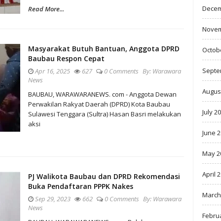
Decem
Read More...
Novem
Masyarakat Butuh Bantuan, Anggota DPRD
Octob
Baubau Respon Cepat
Septe
Apr 16, 2025
627
0 Comments
By:
Warawara
News
Augus
BAUBAU, WARAWARANEWS. com - Anggota Dewan
Perwakilan Rakyat Daerah (DPRD) Kota Baubau
July 2
Sulawesi Tenggara (Sultra) Hasan Basri melakukan
aksi
June 
May 2
April 
PJ Walikota Baubau dan DPRD Rekomendasi
Buka Pendaftaran PPPK Nakes
March
Sep 29, 2023
662
0 Comments
By:
Warawara
News
Febru