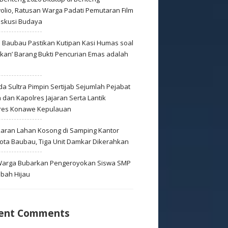
olio, Ratusan Warga Padati Pemutaran Film
iskusi Budaya
s Baubau Pastikan Kutipan Kasi Humas soal
skan’ Barang Bukti Pencurian Emas adalah
s
a Sultra Pimpin Sertijab Sejumlah Pejabat
dan Kapolres Jajaran Serta Lantik
res Konawe Kepulauan
aran Lahan Kosong di Samping Kantor
Kota Baubau, Tiga Unit Damkar Dikerahkan
 Warga Bubarkan Pengeroyokan Siswa SMP
mbah Hijau
ent Comments