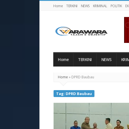
Home
TERKINI
NEWS
KRIMINAL
POLITIK
E
Warawaranews
Home
TERKINI
NEWS
KRI
Home
»
DPRD Baubau
Tag:
DPRD Baubau