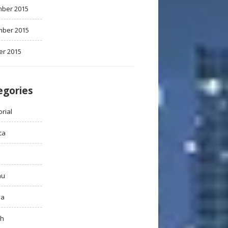
ber 2015
ber 2015
er 2015
egories
rial
ca
au
ya
ah