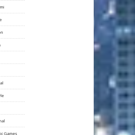
mi
e
on
h
al
yle
nal
ic Games