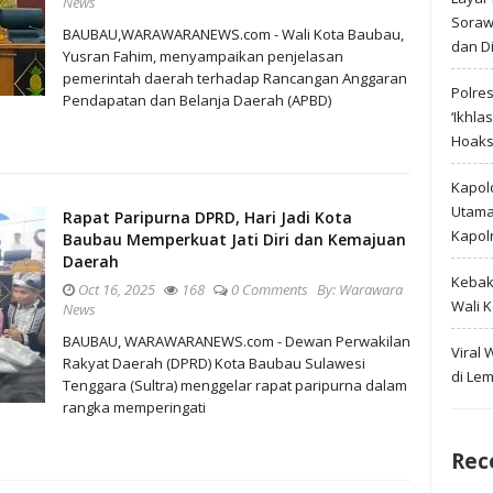
News
Soraw
BAUBAU,WARAWARANEWS.com - Wali Kota Baubau,
dan D
Yusran Fahim, menyampaikan penjelasan
pemerintah daerah terhadap Rancangan Anggaran
Polre
Pendapatan dan Belanja Daerah (APBD)
‘Ikhla
Hoak
Kapold
Utama 
Rapat Paripurna DPRD, Hari Jadi Kota
Kapol
Baubau Memperkuat Jati Diri dan Kemajuan
Daerah
Kebak
Oct 16, 2025
168
0 Comments
By:
Warawara
Wali 
News
BAUBAU, WARAWARANEWS.com - Dewan Perwakilan
Viral
Rakyat Daerah (DPRD) Kota Baubau Sulawesi
di Le
Tenggara (Sultra) menggelar rapat paripurna dalam
rangka memperingati
Rec