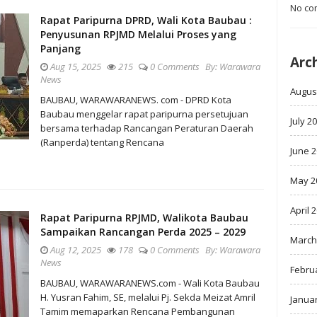
No co
Rapat Paripurna DPRD, Wali Kota Baubau :
Penyusunan RPJMD Melalui Proses yang
Panjang
Arc
Aug 15, 2025
215
0 Comments
By:
Warawara
News
Augus
BAUBAU, WARAWARANEWS. com - DPRD Kota
Baubau menggelar rapat paripurna persetujuan
July 2
bersama terhadap Rancangan Peraturan Daerah
(Ranperda) tentang Rencana
June 
May 2
April 
Rapat Paripurna RPJMD, Walikota Baubau
Sampaikan Rancangan Perda 2025 – 2029
March
Aug 12, 2025
178
0 Comments
By:
Warawara
News
Febru
BAUBAU, WARAWARANEWS.com - Wali Kota Baubau
H. Yusran Fahim, SE, melalui Pj. Sekda Meizat Amril
Janua
Tamim memaparkan Rencana Pembangunan