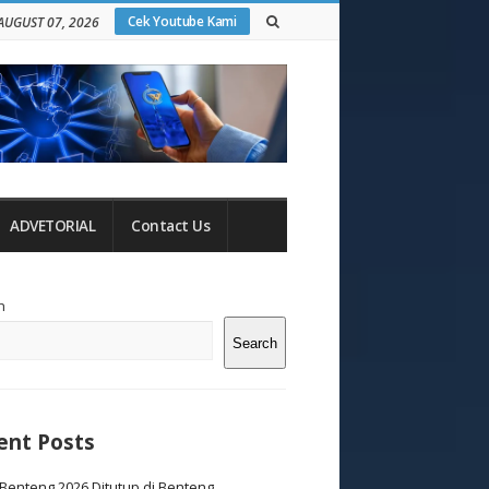
Cek Youtube Kami
 AUGUST 07, 2026
ADVETORIAL
Contact Us
te
h
debar
Search
ent Posts
Benteng 2026 Ditutup di Benteng