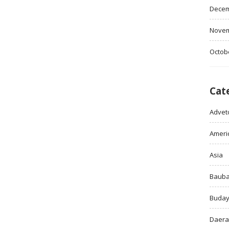
Decem
Novem
Octob
Cat
Adveto
Ameri
Asia
Baub
Buda
Daer