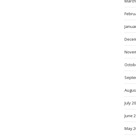
March
Febru
Janua
Decem
Novem
Octob
Septe
Augus
July 2
June 
May 2