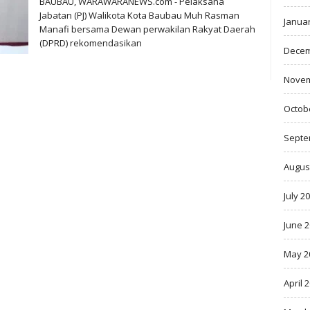
BAUBAU, WARAWARANEWS.com - Pelaksana
Jabatan (PJ) Walikota Kota Baubau Muh Rasman
Janua
Manafi bersama Dewan perwakilan Rakyat Daerah
(DPRD) rekomendasikan
Decem
Novem
Octob
Septe
Augus
July 2
June 
May 2
April 