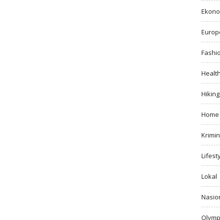
Ekono
Europ
Fashi
Healt
Hiking
Home
Krimin
Lifest
Lokal
Nasio
Olymp