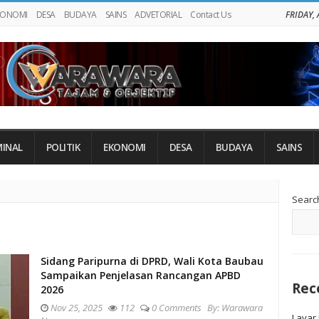
KONOMI
DESA
BUDAYA
SAINS
ADVETORIAL
Contact Us
FRIDAY,
MINAL
POLITIK
EKONOMI
DESA
BUDAYA
SAINS
Si
Searc
Si
Sidang Paripurna di DPRD, Wali Kota Baubau
Sampaikan Penjelasan Rancangan APBD
Rec
2026
Nov 25, 2025
112
0 Comments
By:
Warawara
Layar 