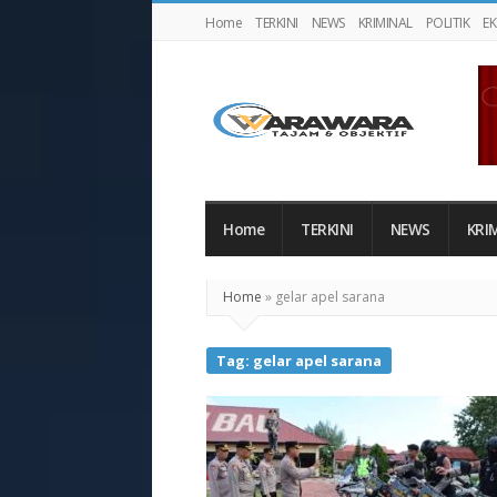
Home
TERKINI
NEWS
KRIMINAL
POLITIK
E
Warawaranews
Home
TERKINI
NEWS
KRI
Home
»
gelar apel sarana
Tag:
gelar apel sarana