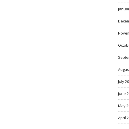
Janua
Decem
Novem
Octob
Septe
Augus
July 2
June 
May 2
April 