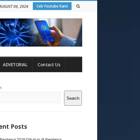
Cek Youtube Kami
AUGUST 06, 2026
ADVETORIAL
Contact Us
te
h
debar
Search
ent Posts
Benteng 2026 Ditutup di Benteng