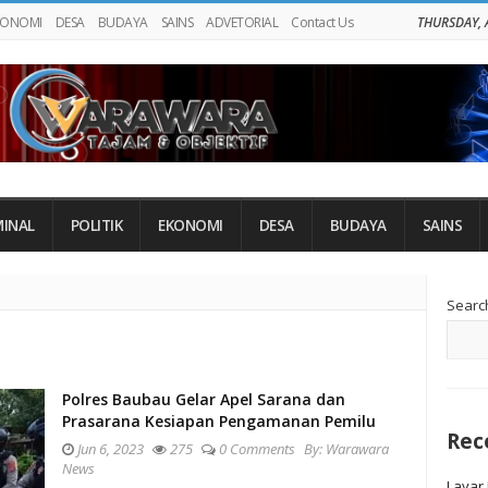
KONOMI
DESA
BUDAYA
SAINS
ADVETORIAL
Contact Us
THURSDAY, 
MINAL
POLITIK
EKONOMI
DESA
BUDAYA
SAINS
Si
Searc
Si
Polres Baubau Gelar Apel Sarana dan
Prasarana Kesiapan Pengamanan Pemilu
Rec
Jun 6, 2023
275
0 Comments
By:
Warawara
News
Layar 