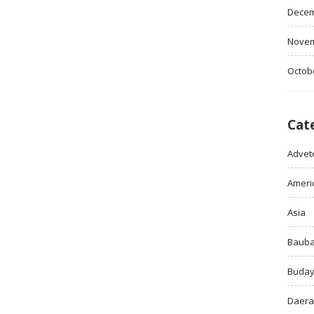
Decem
Novem
Octob
Cat
Adveto
Ameri
Asia
Baub
Buda
Daer