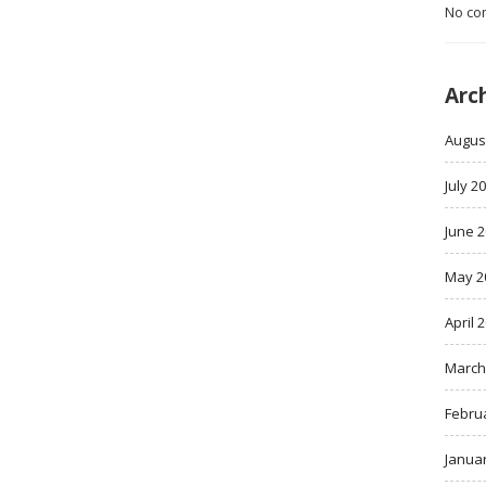
No co
Arc
Augus
July 2
June 
May 2
April 
March
Febru
Janua