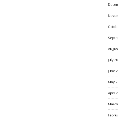
Decem
Novem
Octob
Septe
Augus
July 2
June 
May 2
April 
March
Febru