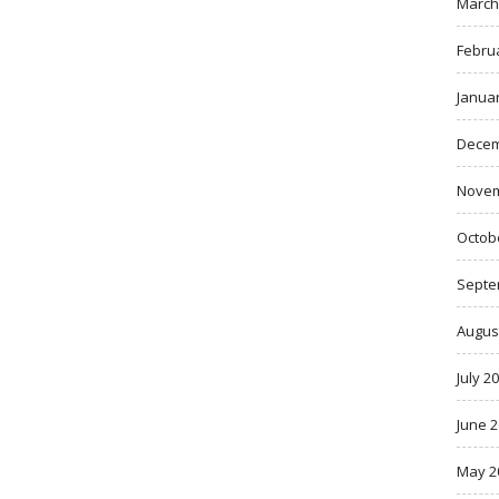
March
Febru
Janua
Decem
Novem
Octob
Septe
Augus
July 2
June 
May 2