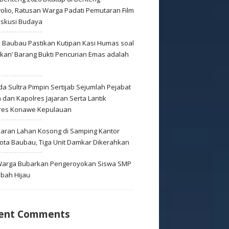
olio, Ratusan Warga Padati Pemutaran Film
iskusi Budaya
s Baubau Pastikan Kutipan Kasi Humas soal
skan’ Barang Bukti Pencurian Emas adalah
s
a Sultra Pimpin Sertijab Sejumlah Pejabat
dan Kapolres Jajaran Serta Lantik
res Konawe Kepulauan
aran Lahan Kosong di Samping Kantor
Kota Baubau, Tiga Unit Damkar Dikerahkan
 Warga Bubarkan Pengeroyokan Siswa SMP
mbah Hijau
ent Comments