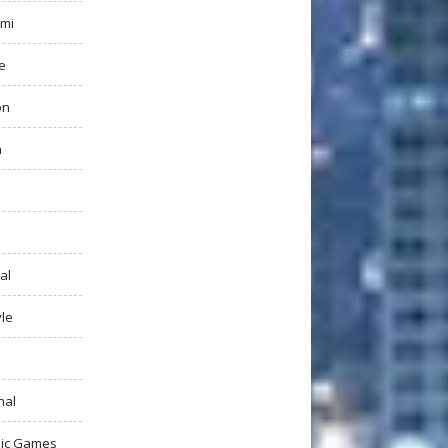
mi
e
on
h
al
yle
nal
ic Games