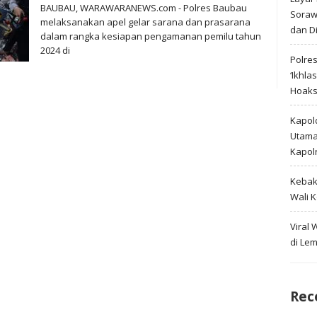
BAUBAU, WARAWARANEWS.com - Polres Baubau
Soraw
melaksanakan apel gelar sarana dan prasarana
dan D
dalam rangka kesiapan pengamanan pemilu tahun
2024 di
Polre
‘Ikhla
Hoak
Kapold
Utama 
Kapol
Kebak
Wali 
Viral
di Le
Rec