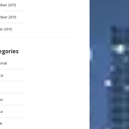
ber 2015
ber 2015
er 2015
egories
rial
ca
au
ya
ah