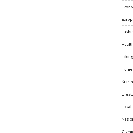
Ekono
Europ
Fashi
Healt
Hiking
Home
Krimin
Lifest
Lokal
Nasio
Olymp