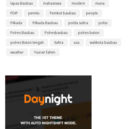
lapas Baubau
mahasiswa
modern
muna
PDIP
pemilu
Pemkot baubau
people
Pilkada
Pilkada Baubau
polda sultra
polisi
Polres Baubau
Polresbaubau
polres buton
polres Buton tengah
Sultra
usa
walikota baubau
weather
Yusran fahim