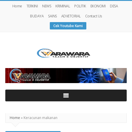
Home
TERKINI
NEWS
KRIMINAL
POLITIK
EKONOMI
DESA
BUDAYA
SAINS
ADVETORIAL
Contact Us
Cek Youtube Kami
Warawaranews
Home
»
Keracunan makanan