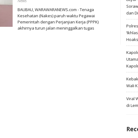
News
Soraw
BAUBAU, WARAWARANEWS.com - Tenaga
dan D
Kesehatan (Nakes) paruh waktu Pegawai
Pemerintah dengan Perjanjian Kerja (PPPK)
Polre
akhirnya turun jalan meninggalkan tugas
‘Ikhla
Hoak
Kapold
Utama 
Kapol
Kebak
Wali 
Viral
di Le
Rec