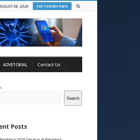
Cek Youtube Kami
AUGUST 08, 2026
ADVETORIAL
Contact Us
te
h
debar
Search
ent Posts
Benteng 2026 Ditutup di Benteng