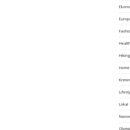
Ekono
Europ
Fashi
Healt
Hiking
Home
Krimin
Lifest
Lokal
Nasio
Olymp