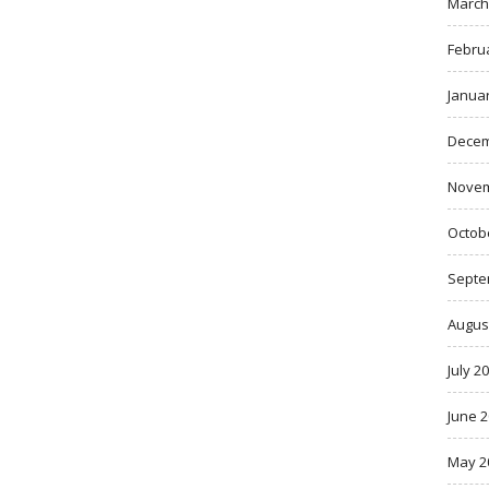
March
Febru
Janua
Decem
Novem
Octob
Septe
Augus
July 2
June 
May 2