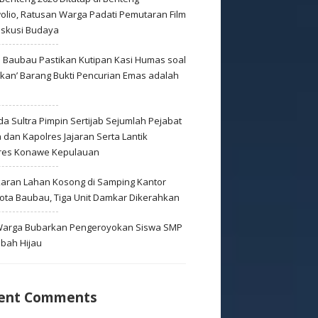
olio, Ratusan Warga Padati Pemutaran Film
iskusi Budaya
s Baubau Pastikan Kutipan Kasi Humas soal
skan’ Barang Bukti Pencurian Emas adalah
s
a Sultra Pimpin Sertijab Sejumlah Pejabat
dan Kapolres Jajaran Serta Lantik
res Konawe Kepulauan
aran Lahan Kosong di Samping Kantor
Kota Baubau, Tiga Unit Damkar Dikerahkan
 Warga Bubarkan Pengeroyokan Siswa SMP
mbah Hijau
ent Comments