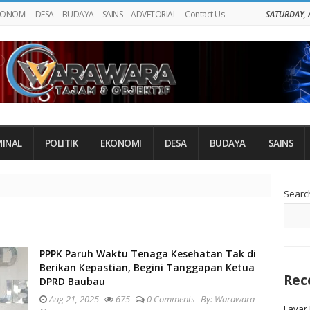
KONOMI
DESA
BUDAYA
SAINS
ADVETORIAL
Contact Us
SATURDAY, 
MINAL
POLITIK
EKONOMI
DESA
BUDAYA
SAINS
Si
Searc
Si
PPPK Paruh Waktu Tenaga Kesehatan Tak di
Berikan Kepastian, Begini Tanggapan Ketua
Rec
DPRD Baubau
Aug 21, 2025
675
0 Comments
By:
Warawara
Layar 