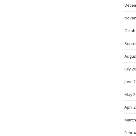
Decem
Novem
Octob
Septe
Augus
July 2
June 
May 2
April 
March
Febru