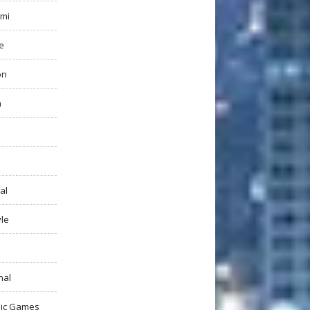
mi
e
on
h
al
yle
nal
ic Games