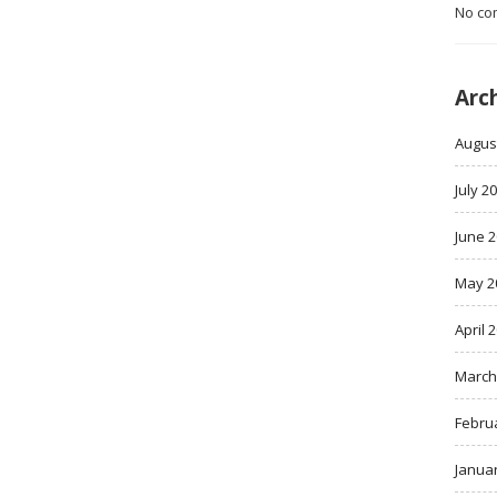
No co
Arc
Augus
July 2
June 
May 2
April 
March
Febru
Janua