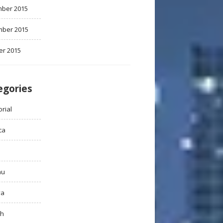
ber 2015
ber 2015
er 2015
egories
rial
ca
au
ya
ah