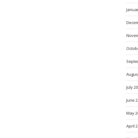
Janua
Decem
Novem
Octob
Septe
Augus
July 2
June 
May 2
April 