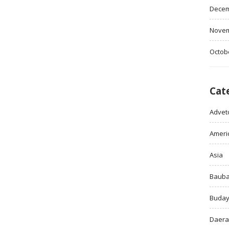
Decem
Novem
Octob
Cat
Adveto
Ameri
Asia
Baub
Buda
Daer