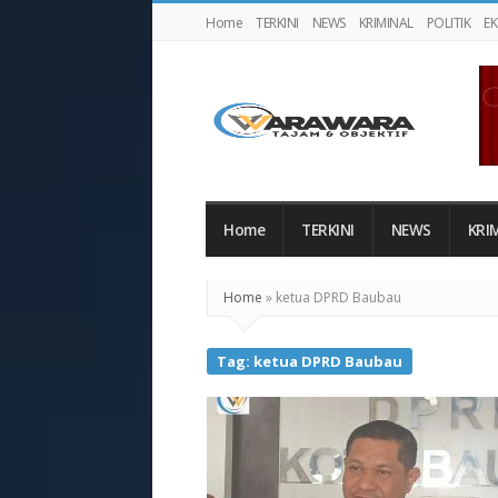
Home
TERKINI
NEWS
KRIMINAL
POLITIK
E
Warawaranews
Home
TERKINI
NEWS
KRI
Home
»
ketua DPRD Baubau
Tag:
ketua DPRD Baubau