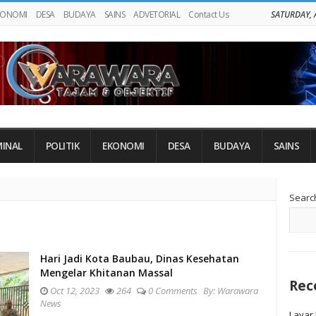
KONOMI
DESA
BUDAYA
SAINS
ADVETORIAL
Contact Us
SATURDAY, 
MINAL
POLITIK
EKONOMI
DESA
BUDAYA
SAINS
Si
Searc
Si
Hari Jadi Kota Baubau, Dinas Kesehatan
Mengelar Khitanan Massal
Rec
Oct 12, 2023
264
0 Comments
By:
Warawara
News
Layar 