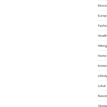
Ekono
Europ
Fashi
Healt
Hiking
Home
Krimin
Lifest
Lokal
Nasio
Olymp