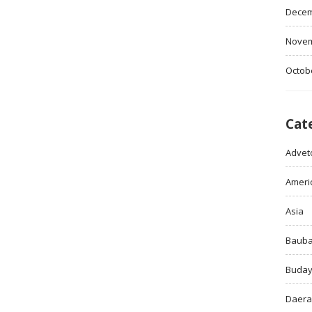
Decem
Novem
Octob
Cat
Adveto
Ameri
Asia
Baub
Buda
Daer