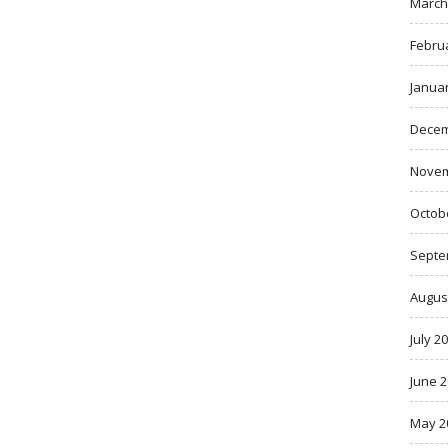
March
Febru
Janua
Decem
Novem
Octob
Septe
Augus
July 2
June 
May 2