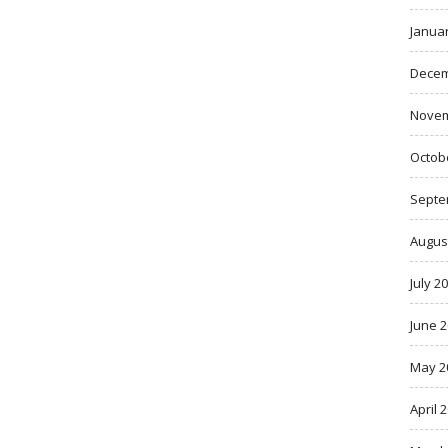
Janua
Decem
Novem
Octob
Septe
Augus
July 2
June 
May 2
April 