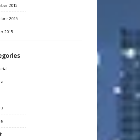
ber 2015
ber 2015
er 2015
egories
rial
ca
au
ya
ah