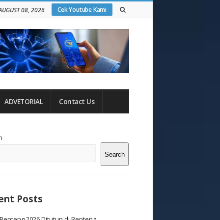
Cek Youtube Kami
AUGUST 08, 2026
ADVETORIAL
Contact Us
te
h
debar
Search
ent Posts
Benteng 2026 Ditutup di Benteng