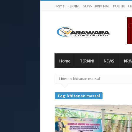
Home
TERKINI
NEWS
KRIMINAL
POLITIK
E
Warawaranews
Home
TERKINI
NEWS
KRI
Home
»
khitanan massal
Tag:
khitanan massal