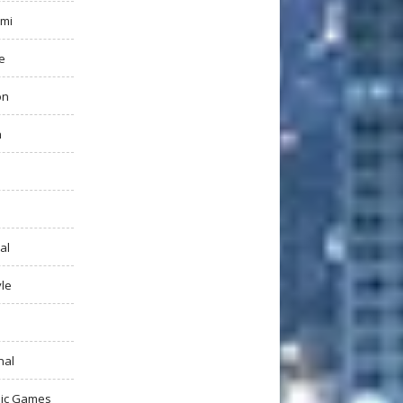
mi
e
on
h
al
yle
nal
ic Games