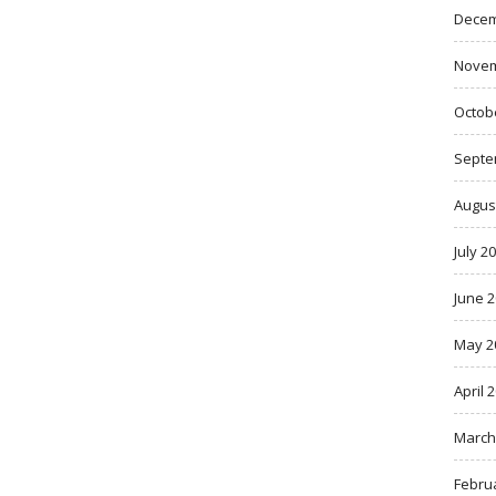
Decem
Novem
Octob
Septe
Augus
July 2
June 
May 2
April 
March
Febru