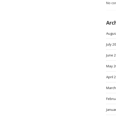
No co
Arc
Augus
July 2
June 
May 2
April 
March
Febru
Janua