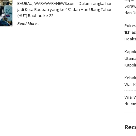
BAUBAU, WARAWARANEWS.com - Dalam rangka hari
Soraw
jadi Kota Baubau yang ke 482 dan Hari Ulang Tahun
dan D
(HUT) Baubau ke-22
Read More...
Polre
‘Ikhla
Hoak
Kapold
Utama 
Kapol
Kebak
Wali 
Viral
di Le
Rec