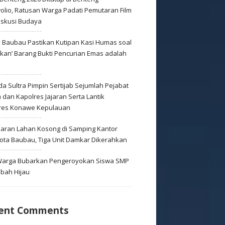
olio, Ratusan Warga Padati Pemutaran Film
iskusi Budaya
s Baubau Pastikan Kutipan Kasi Humas soal
skan’ Barang Bukti Pencurian Emas adalah
s
a Sultra Pimpin Sertijab Sejumlah Pejabat
dan Kapolres Jajaran Serta Lantik
res Konawe Kepulauan
aran Lahan Kosong di Samping Kantor
Kota Baubau, Tiga Unit Damkar Dikerahkan
 Warga Bubarkan Pengeroyokan Siswa SMP
mbah Hijau
ent Comments