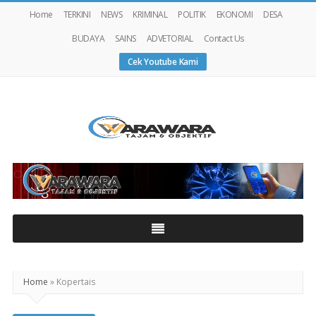
Home
TERKINI
NEWS
KRIMINAL
POLITIK
EKONOMI
DESA
BUDAYA
SAINS
ADVETORIAL
Contact Us
Cek Youtube Kami
Warawaranews
Home
»
Kopertais