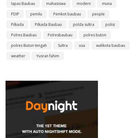
lapas Baubau
mahasiswa
modern
muna
PDIP
pemilu
Pemkot baubau
people
Pilkada
Pilkada Baubau
polda sultra
polisi
Polres Baubau
Polresbaubau
polres buton
polres Buton tengah
Sultra
usa
walikota baubau
weather
Yusran fahim