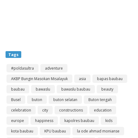
Tags
#poldasultra
adventure
AKBP Bungin Masokan Misalayuk
asia
bapas baubau
baubau
bawaslu
bawaslu baubau
beauty
Busel
buton
buton selatan
Buton tengah
celebration
city
constructions
education
europe
happiness
kapolres baubau
kids
kota baubau
KPU baubau
la ode ahmad monianse