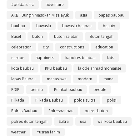
#poldasultra
adventure
AKBP Bungin Masokan Misalayuk
asia
bapas baubau
baubau
bawaslu
bawaslu baubau
beauty
Busel
buton
buton selatan
Buton tengah
celebration
city
constructions
education
europe
happiness
kapolres baubau
kids
kota baubau
KPU baubau
la ode ahmad monianse
lapas Baubau
mahasiswa
modern
muna
PDIP
pemilu
Pemkot baubau
people
Pilkada
Pilkada Baubau
polda sultra
polisi
Polres Baubau
Polresbaubau
polres buton
polres Buton tengah
Sultra
usa
walikota baubau
weather
Yusran fahim