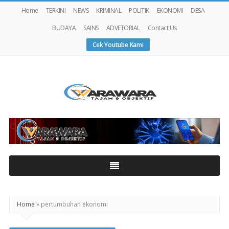
Home
TERKINI
NEWS
KRIMINAL
POLITIK
EKONOMI
DESA
BUDAYA
SAINS
ADVETORIAL
Contact Us
Cek Youtube Kami
Warawaranews
Home
»
pertumbuhan ekonomi