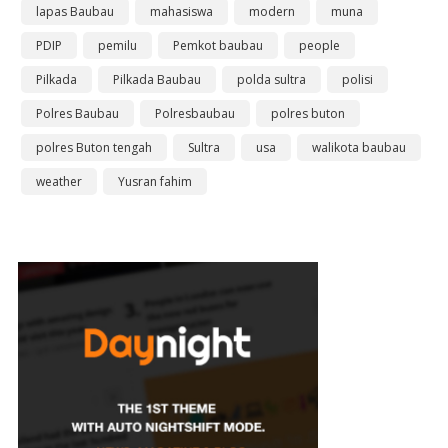
lapas Baubau
mahasiswa
modern
muna
PDIP
pemilu
Pemkot baubau
people
Pilkada
Pilkada Baubau
polda sultra
polisi
Polres Baubau
Polresbaubau
polres buton
polres Buton tengah
Sultra
usa
walikota baubau
weather
Yusran fahim