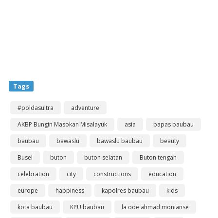
Tags
#poldasultra
adventure
AKBP Bungin Masokan Misalayuk
asia
bapas baubau
baubau
bawaslu
bawaslu baubau
beauty
Busel
buton
buton selatan
Buton tengah
celebration
city
constructions
education
europe
happiness
kapolres baubau
kids
kota baubau
KPU baubau
la ode ahmad monianse