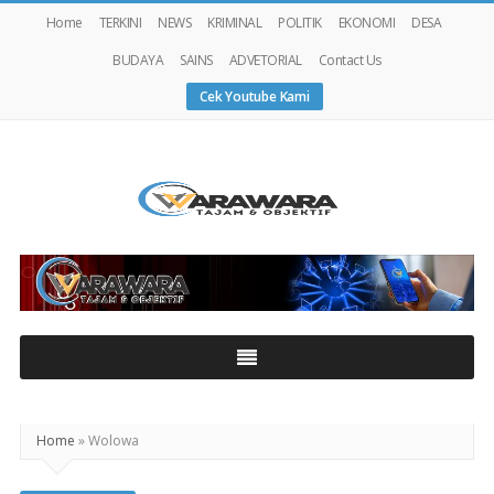
Home
TERKINI
NEWS
KRIMINAL
POLITIK
EKONOMI
DESA
BUDAYA
SAINS
ADVETORIAL
Contact Us
Cek Youtube Kami
Warawaranews
Home
»
Wolowa