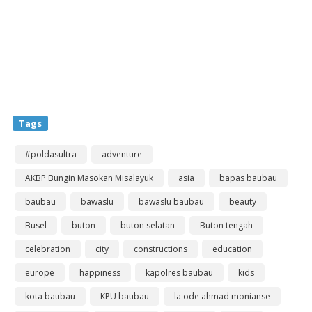
Tags
#poldasultra
adventure
AKBP Bungin Masokan Misalayuk
asia
bapas baubau
baubau
bawaslu
bawaslu baubau
beauty
Busel
buton
buton selatan
Buton tengah
celebration
city
constructions
education
europe
happiness
kapolres baubau
kids
kota baubau
KPU baubau
la ode ahmad monianse