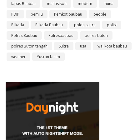
lapas Baubau
mahasiswa
modern
muna
PDIP
pemilu
Pemkot baubau
people
Pilkada
Pilkada Baubau
polda sultra
polisi
Polres Baubau
Polresbaubau
polres buton
polres Buton tengah
Sultra
usa
walikota baubau
weather
Yusran fahim