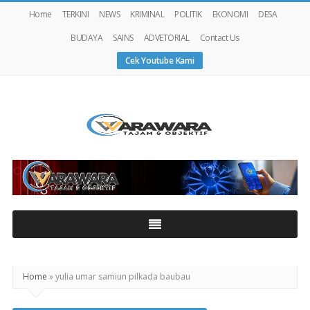
Home
TERKINI
NEWS
KRIMINAL
POLITIK
EKONOMI
DESA
BUDAYA
SAINS
ADVETORIAL
Contact Us
Cek Youtube Kami
Warawaranews
Home
»
yulia umar samiun pilkada baubau