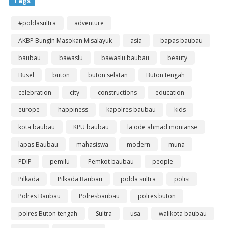
Tags
#poldasultra
adventure
AKBP Bungin Masokan Misalayuk
asia
bapas baubau
baubau
bawaslu
bawaslu baubau
beauty
Busel
buton
buton selatan
Buton tengah
celebration
city
constructions
education
europe
happiness
kapolres baubau
kids
kota baubau
KPU baubau
la ode ahmad monianse
lapas Baubau
mahasiswa
modern
muna
PDIP
pemilu
Pemkot baubau
people
Pilkada
Pilkada Baubau
polda sultra
polisi
Polres Baubau
Polresbaubau
polres buton
polres Buton tengah
Sultra
usa
walikota baubau