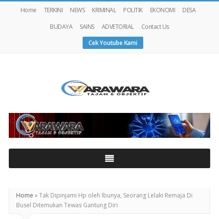
Home
TERKINI
NEWS
KRIMINAL
POLITIK
EKONOMI
DESA
BUDAYA
SAINS
ADVETORIAL
Contact Us
Cek Youtube Kami
Warawaranews
Home
»
Tak Dipinjami Hp oleh Ibunya, Seorang Lelaki Remaja Di
Busel Ditemukan Tewas Gantung Diri