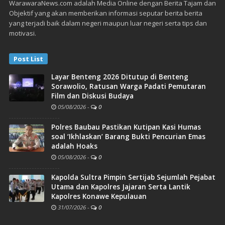
WarawaraNews.com adalah Media Online dengan Berita Tajam dan
Objektif yang akan memberikan informasi seputar berita berita
yang terjadi baik dalam negeri maupun luar negeri serta tips dan
motivasi.
Post List
Layar Benteng 2026 Ditutup di Benteng
Sorawolio, Ratusan Warga Padati Pemutaran
Film dan Diskusi Budaya
05/08/2026
-
0
Polres Baubau Pastikan Kutipan Kasi Humas
soal ‘Ikhlaskan’ Barang Bukti Pencurian Emas
adalah Hoaks
05/08/2026
-
0
Kapolda Sultra Pimpin Sertijab Sejumlah Pejabat
Utama dan Kapolres Jajaran Serta Lantik
Kapolres Konawe Kepulauan
31/07/2026
-
0