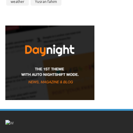
weather
Yusran fahim