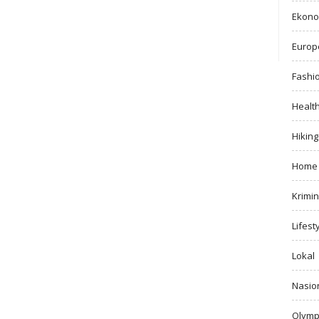
Ekono
Europ
Fashi
Healt
Hiking
Home
Krimin
Lifest
Lokal
Nasio
Olymp