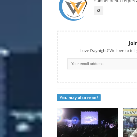
Sumber Berita Terperc
Joi
Love Daynight? We love to tell
You may also read!