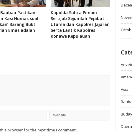
Decem
 Baubau Pastikan
Kapolda Sultra Pimpin
Novem
an Kasi Humas soal
Sertijab Sejumlah Pejabat
skan’ Barang Bukti
Utama dan Kapolres Jajaran
Octob
rian Emas adalah
Serta Lantik Kapolres
Konawe Kepulauan
Cat
Adveto
Ameri
Asia
Baub
Buda
Daer
this browser for the next time I comment.