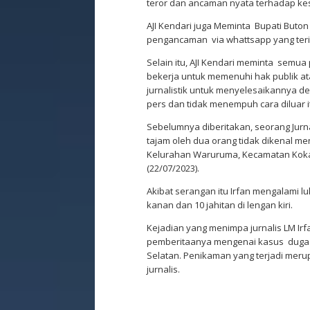
teror dan ancaman nyata terhadap kese
AJI Kendari juga Meminta Bupati Buton
pengancaman via whattsapp yang teri
Selain itu, AJI Kendari meminta semua p
bekerja untuk memenuhi hak publik at
jurnalistik untuk menyelesaikannya 
pers dan tidak menempuh cara diluar i
Sebelumnya diberitakan, seorang Jur
tajam oleh dua orang tidak dikenal m
Kelurahan Waruruma, Kecamatan Kokal
(22/07/2023).
Akibat serangan itu Irfan mengalami lu
kanan dan 10 jahitan di lengan kiri.
Kejadian yang menimpa jurnalis LM Ir
pemberitaanya mengenai kasus dugaa
Selatan. Penikaman yang terjadi mer
jurnalis.