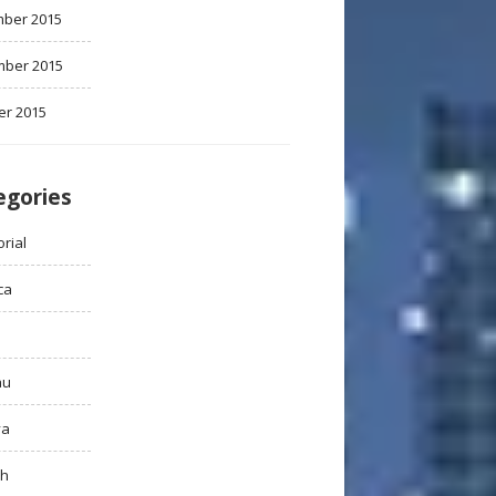
ber 2015
ber 2015
er 2015
egories
rial
ca
au
ya
ah