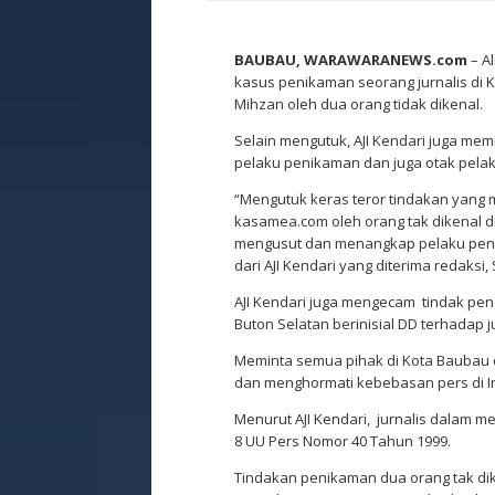
BAUBAU, WARAWARANEWS.com
– Al
kasus penikaman seorang jurnalis di 
Mihzan oleh dua orang tidak dikenal.
Selain mengutuk, AJI Kendari juga m
pelaku penikaman dan juga otak pela
“Mengutuk keras teror tindakan yang
kasamea.com oleh orang tak dikenal 
mengusut dan menangkap pelaku penika
dari AJI Kendari yang diterima redaksi, 
AJI Kendari juga mengecam tindak pe
Buton Selatan berinisial DD terhadap 
Meminta semua pihak di Kota Baubau da
dan menghormati kebebasan pers di I
Menurut AJI Kendari, jurnalis dalam m
8 UU Pers Nomor 40 Tahun 1999.
Tindakan penikaman dua orang tak di