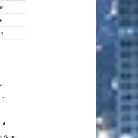
mi
e
on
h
al
yle
nal
ic Games