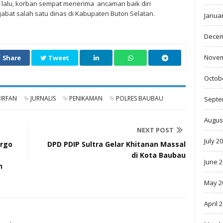
3 lalu, korban sempat menerima ancaman baik diri
jabat salah satu dinas di Kabupaten Buton Selatan.
Janua
Decem
Novem
Share
Tweet
Octob
IRFAN
JURNALIS
PENIKAMAN
POLRES BAUBAU
Septe
Augus
NEXT POST
July 2
argo
DPD PDIP Sultra Gelar Khitanan Massal
di Kota Baubau
June 
n
May 2
April 