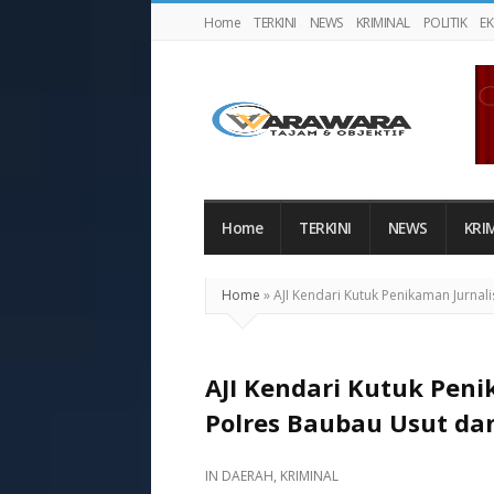
Home
TERKINI
NEWS
KRIMINAL
POLITIK
E
Warawaranews
Home
TERKINI
NEWS
KRI
Home
»
AJI Kendari Kutuk Penikaman Jurna
AJI Kendari Kutuk Penikaman J
Polres Baubau Usut da
IN
DAERAH
,
KRIMINAL