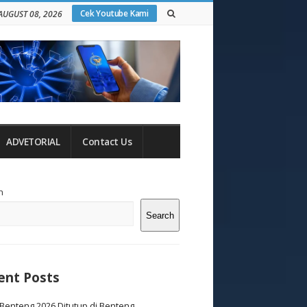
Cek Youtube Kami
AUGUST 08, 2026
ADVETORIAL
Contact Us
te
h
debar
Search
ent Posts
Benteng 2026 Ditutup di Benteng