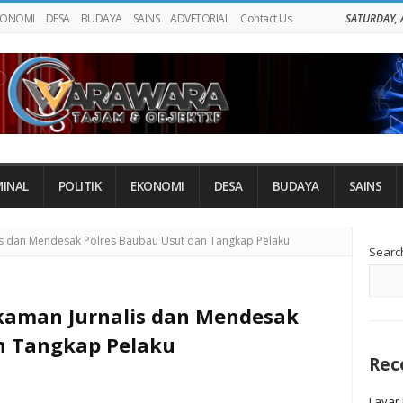
KONOMI
DESA
BUDAYA
SAINS
ADVETORIAL
Contact Us
SATURDAY, 
MINAL
POLITIK
EKONOMI
DESA
BUDAYA
SAINS
Si
lis dan Mendesak Polres Baubau Usut dan Tangkap Pelaku
Searc
Si
urnalis dan Mendesak
n Tangkap Pelaku
Rec
Layar 