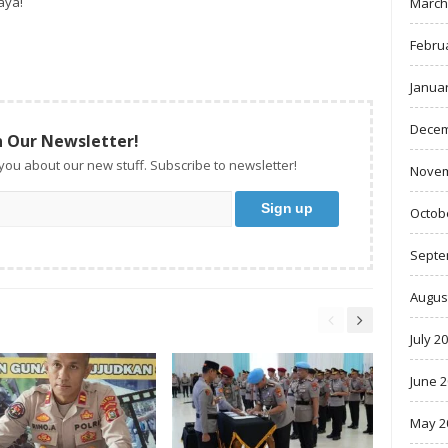
aya!
March
Febru
Janua
Decem
n Our Newsletter!
 you about our new stuff. Subscribe to newsletter!
Novem
Octob
Septe
Augus
July 2
June 
May 2