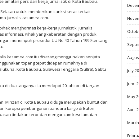
lamatan pers dan kerja jurnalistik di Kota Baubau.
Decem
 Selatan untuk memberikan sanksi keras terkait
ma jurnalis kasamea.com.
Novem
ihak menghormati kerja-kerja jurnalistik. Jurnalis
Octob
as informasi. Pihak yang keberatan dengan produk
dengan menempuh prosedur UU No 40 Tahun 1999 tentang
Septe
tu.
nalis kasamea.com itu diserang menggunakan senjata
Augus
enggunakan topeng tepat didepan rumahnya di
ukuna, Kota Baubau, Sulawesi Tenggara (Sultra), Sabtu
July 2
June 
ka di dua tanganya. Ia mendapat 20 jahitan di tangan
May 2
fan Mihzan di Kota Baubau diduga merupakan buntut dari
n korupsi pembangunan bandara kargo di Buton
April 
upakan tindakan teror dan mengancam keselamatan
March
Febru