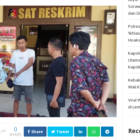
Soraw
dan D
Polre
‘Ikhla
Hoak
Kapold
Utama 
Kapol
Kebak
Wali 
Viral
di Le
0
Rec
Share
Tweet
SHARE