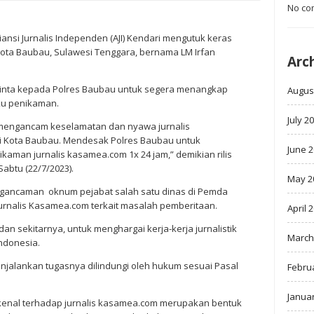
No co
iansi Jurnalis Independen (AJI) Kendari mengutuk keras
Kota Baubau, Sulawesi Tenggara, bernama LM Irfan
Arc
eminta kepada Polres Baubau untuk segera menangkap
Augus
ku penikaman.
July 2
 mengancam keselamatan dan nyawa jurnalis
di Kota Baubau. Mendesak Polres Baubau untuk
June 
man jurnalis kasamea.com 1x 24 jam,” demikian rilis
Sabtu (22/7/2023).
May 2
ngancaman oknum pejabat salah satu dinas di Pemda
jurnalis Kasamea.com terkait masalah pemberitaan.
April 
n sekitarnya, untuk menghargai kerja-kerja jurnalistik
March
ndonesia.
enjalankan tugasnya dilindungi oleh hukum sesuai Pasal
Febru
Janua
kenal terhadap jurnalis kasamea.com merupakan bentuk