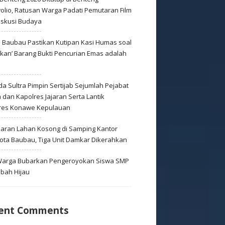
olio, Ratusan Warga Padati Pemutaran Film
iskusi Budaya
s Baubau Pastikan Kutipan Kasi Humas soal
skan’ Barang Bukti Pencurian Emas adalah
s
a Sultra Pimpin Sertijab Sejumlah Pejabat
dan Kapolres Jajaran Serta Lantik
res Konawe Kepulauan
aran Lahan Kosong di Samping Kantor
Kota Baubau, Tiga Unit Damkar Dikerahkan
 Warga Bubarkan Pengeroyokan Siswa SMP
mbah Hijau
ent Comments