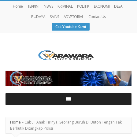
Home
TERKINI
NEWS
KRIMINAL
POLITIK
EKONOMI
DESA
BUDAYA
SAINS
ADVETORIAL
Contact Us
Cek Youtube Kami
Warawaranews
Home
»
Cabuli Anak Tirinya, Seorang Buruh Di Buton Tengah Tak
Berkutik Ditangkap Polisi