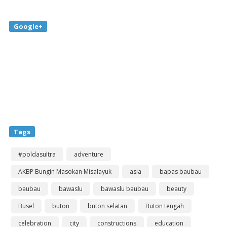
Google+
Tags
#poldasultra
adventure
AKBP Bungin Masokan Misalayuk
asia
bapas baubau
baubau
bawaslu
bawaslu baubau
beauty
Busel
buton
buton selatan
Buton tengah
celebration
city
constructions
education