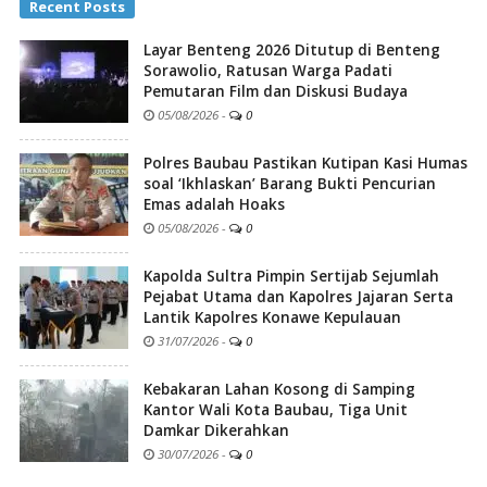
Recent Posts
Layar Benteng 2026 Ditutup di Benteng
Sorawolio, Ratusan Warga Padati
Pemutaran Film dan Diskusi Budaya
05/08/2026
-
0
Polres Baubau Pastikan Kutipan Kasi Humas
soal ‘Ikhlaskan’ Barang Bukti Pencurian
Emas adalah Hoaks
05/08/2026
-
0
Kapolda Sultra Pimpin Sertijab Sejumlah
Pejabat Utama dan Kapolres Jajaran Serta
Lantik Kapolres Konawe Kepulauan
31/07/2026
-
0
Kebakaran Lahan Kosong di Samping
Kantor Wali Kota Baubau, Tiga Unit
Damkar Dikerahkan
30/07/2026
-
0