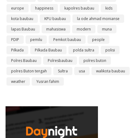
europe
happiness
kapolres baubau
kids
kota baubau
KPU baubau
la ode ahmad monianse
lapas Baubau
mahasiswa
modern
muna
PDIP
pemilu
Pemkot baubau
people
Pilkada
Pilkada Baubau
polda sultra
polisi
Polres Baubau
Polresbaubau
polres buton
polres Buton tengah
Sultra
usa
walikota baubau
weather
Yusran fahim