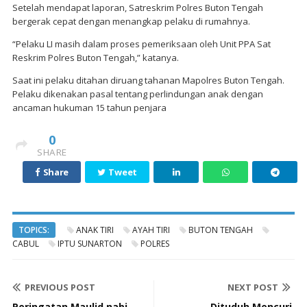
Setelah mendapat laporan, Satreskrim Polres Buton Tengah
bergerak cepat dengan menangkap pelaku di rumahnya.
“Pelaku LI masih dalam proses pemeriksaan oleh Unit PPA Sat
Reskrim Polres Buton Tengah,” katanya.
Saat ini pelaku ditahan diruang tahanan Mapolres Buton Tengah.
Pelaku dikenakan pasal tentang perlindungan anak dengan
ancaman hukuman 15 tahun penjara
0
SHARE
Share
Tweet
TOPICS:
ANAK TIRI
AYAH TIRI
BUTON TENGAH
CABUL
IPTU SUNARTON
POLRES
PREVIOUS POST
NEXT POST
Peringatan Maulid nabi
Dituduh Mencuri,