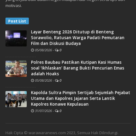
motivasi.
Post List
Layar Benteng 2026 Ditutup di Benteng
Sorawolio, Ratusan Warga Padati Pemutaran
Film dan Diskusi Budaya
05/08/2026
-
0
Polres Baubau Pastikan Kutipan Kasi Humas
soal ‘Ikhlaskan’ Barang Bukti Pencurian Emas
adalah Hoaks
05/08/2026
-
0
Kapolda Sultra Pimpin Sertijab Sejumlah Pejabat
Utama dan Kapolres Jajaran Serta Lantik
Kapolres Konawe Kepulauan
31/07/2026
-
0
Hak Cipta © warawaranews.com 2023, Semua Hak Dilindungi.