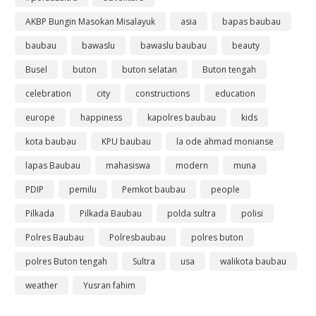
AKBP Bungin Masokan Misalayuk
asia
bapas baubau
baubau
bawaslu
bawaslu baubau
beauty
Busel
buton
buton selatan
Buton tengah
celebration
city
constructions
education
europe
happiness
kapolres baubau
kids
kota baubau
KPU baubau
la ode ahmad monianse
lapas Baubau
mahasiswa
modern
muna
PDIP
pemilu
Pemkot baubau
people
Pilkada
Pilkada Baubau
polda sultra
polisi
Polres Baubau
Polresbaubau
polres buton
polres Buton tengah
Sultra
usa
walikota baubau
weather
Yusran fahim