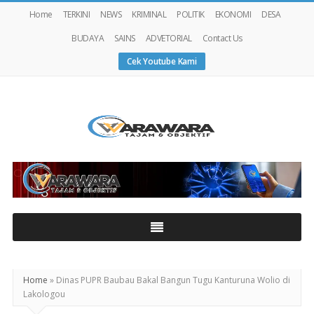
Home
TERKINI
NEWS
KRIMINAL
POLITIK
EKONOMI
DESA
BUDAYA
SAINS
ADVETORIAL
Contact Us
Cek Youtube Kami
Warawaranews
Home
»
Dinas PUPR Baubau Bakal Bangun Tugu Kanturuna Wolio di
Lakologou