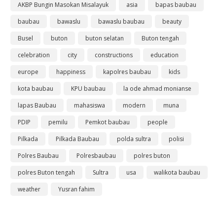
AKBP Bungin Masokan Misalayuk
asia
bapas baubau
baubau
bawaslu
bawaslu baubau
beauty
Busel
buton
buton selatan
Buton tengah
celebration
city
constructions
education
europe
happiness
kapolres baubau
kids
kota baubau
KPU baubau
la ode ahmad monianse
lapas Baubau
mahasiswa
modern
muna
PDIP
pemilu
Pemkot baubau
people
Pilkada
Pilkada Baubau
polda sultra
polisi
Polres Baubau
Polresbaubau
polres buton
polres Buton tengah
Sultra
usa
walikota baubau
weather
Yusran fahim