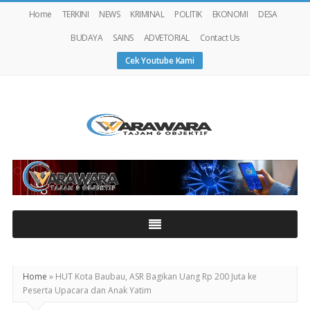
Home
TERKINI
NEWS
KRIMINAL
POLITIK
EKONOMI
DESA
BUDAYA
SAINS
ADVETORIAL
Contact Us
Cek Youtube Kami
Warawaranews
Home
»
HUT Kota Baubau, ASR Bagikan Uang Rp 200 Juta ke
Peserta Upacara dan Anak Yatim