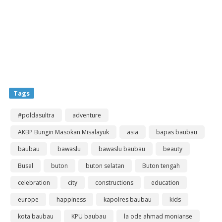
Tags
#poldasultra
adventure
AKBP Bungin Masokan Misalayuk
asia
bapas baubau
baubau
bawaslu
bawaslu baubau
beauty
Busel
buton
buton selatan
Buton tengah
celebration
city
constructions
education
europe
happiness
kapolres baubau
kids
kota baubau
KPU baubau
la ode ahmad monianse