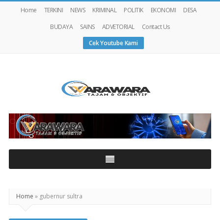
Home
TERKINI
NEWS
KRIMINAL
POLITIK
EKONOMI
DESA
BUDAYA
SAINS
ADVETORIAL
Contact Us
Cek Youtube Kami
Warawaranews
Home
»
gubernur sultra