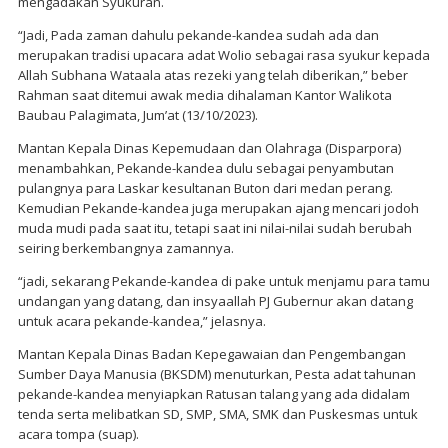
mengadakan Syukuran.
“Jadi, Pada zaman dahulu pekande-kandea sudah ada dan
merupakan tradisi upacara adat Wolio sebagai rasa syukur kepada
Allah Subhana Wataala atas rezeki yang telah diberikan,” beber
Rahman saat ditemui awak media dihalaman Kantor Walikota
Baubau Palagimata, Jum’at (13/10/2023).
Mantan Kepala Dinas Kepemudaan dan Olahraga (Disparpora)
menambahkan, Pekande-kandea dulu sebagai penyambutan
pulangnya para Laskar kesultanan Buton dari medan perang.
Kemudian Pekande-kandea juga merupakan ajang mencari jodoh
muda mudi pada saat itu, tetapi saat ini nilai-nilai sudah berubah
seiring berkembangnya zamannya.
“jadi, sekarang Pekande-kandea di pake untuk menjamu para tamu
undangan yang datang, dan insyaallah PJ Gubernur akan datang
untuk acara pekande-kandea,” jelasnya.
Mantan Kepala Dinas Badan Kepegawaian dan Pengembangan
Sumber Daya Manusia (BKSDM) menuturkan, Pesta adat tahunan
pekande-kandea menyiapkan Ratusan talang yang ada didalam
tenda serta melibatkan SD, SMP, SMA, SMK dan Puskesmas untuk
acara tompa (suap).