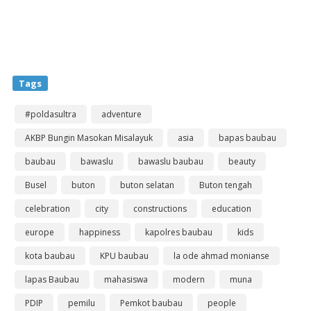
Tags
#poldasultra
adventure
AKBP Bungin Masokan Misalayuk
asia
bapas baubau
baubau
bawaslu
bawaslu baubau
beauty
Busel
buton
buton selatan
Buton tengah
celebration
city
constructions
education
europe
happiness
kapolres baubau
kids
kota baubau
KPU baubau
la ode ahmad monianse
lapas Baubau
mahasiswa
modern
muna
PDIP
pemilu
Pemkot baubau
people