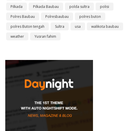
Pilkada
Pilkada Baubau
polda sultra
polisi
Polres Baubau
Polresbaubau
polres buton
polres Buton tengah
Sultra
usa
walikota baubau
weather
Yusran fahim