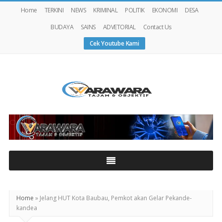
Home
TERKINI
NEWS
KRIMINAL
POLITIK
EKONOMI
DESA
BUDAYA
SAINS
ADVETORIAL
Contact Us
Cek Youtube Kami
Warawaranews
Home
»
Jelang HUT Kota Baubau, Pemkot akan Gelar Pekande-
kandea