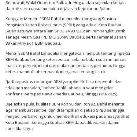
Retnowati, Wakil Gubernur Sultra, Ir. Hugua dan sejumlah kepala
daerah serta unsur muspida di jazirah Kepulauan Buton.
Kunjugan Menteri ESDM Bahlil memeriksa langsung Stasiun
Pengisian Bahan Bakar Umum (SPBU) yang ada di Kota Baubau.
Salah satunya antara lain SPBU 74.93723, dan Pembangkit Listrik
Tenaga Mesin Gas (PLTMG) 30MW Baubau, serta Terminal Bahan
Bakar Minyak (TBBM) Baubau.
Mentri ESDM Bahlil Lahadalia mengatakan, meliputi tentang inpeksi
BBM Baubau tentang ketersediaan selama bulan suci ramadhan
masih terpenuhi, mulai dari mulai dari pertalite, pertamax hingga
keteralhamdulillah termasuk mengenai tentang Listrik.
“Jadi kapasitas cadangan BBM yang dimiliki bisa terpenuhi dan
tidak ada masalah,” beber Bahlil Lahadalia saat mengelar
konfrensi pers pada awak media Baubau, Minggu (9/3/2025).
Dijelaskan pula, kualitas BBM Ron 90 dan Ron 92. Bahlil meminta
agar membuat sampel dan di tampilkan disetiap SPBU sehingga
menjadi perbanding untuk memberikan edukasi pada masyarakat
Kota Baubau. Sehingga kualitas BBM dapat dibedakan dalam
spesifikasinya.