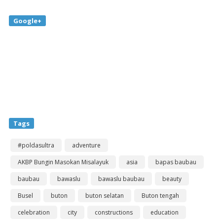
Google+
Tags
#poldasultra
adventure
AKBP Bungin Masokan Misalayuk
asia
bapas baubau
baubau
bawaslu
bawaslu baubau
beauty
Busel
buton
buton selatan
Buton tengah
celebration
city
constructions
education