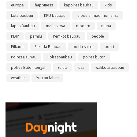
europe
happiness
kapolres baubau
kids
kota baubau
KPU baubau
la ode ahmad monianse
lapas Baubau
mahasiswa
modern
muna
PDIP
pemilu
Pemkot baubau
people
Pilkada
Pilkada Baubau
polda sultra
polisi
Polres Baubau
Polresbaubau
polres buton
polres Buton tengah
Sultra
usa
walikota baubau
weather
Yusran fahim