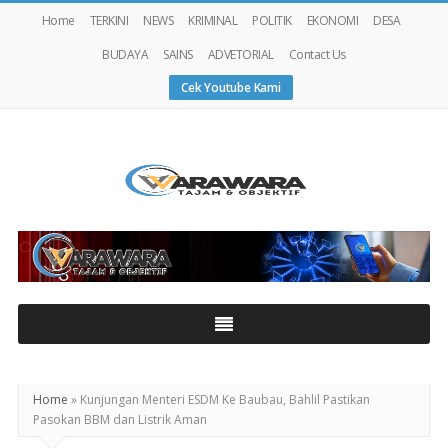
Home
TERKINI
NEWS
KRIMINAL
POLITIK
EKONOMI
DESA
BUDAYA
SAINS
ADVETORIAL
Contact Us
Cek Youtube Kami
Warawaranews
Home
»
Kunjungan Menteri ESDM Ke Baubau, Bahlil Pastikan
Pasokan BBM dan Listrik Aman