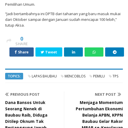
Pemilihan Umum.
“Jadi bertambahnya ini DPTB dari tahanan yang baru masuk mukai
dari Oktober sampai dengan Januari sudah mencapai 100 lebih,”
tutup Aksa.
0
SHARE
Share
Tweet
TOPICS:
LAPAS BAUBAU
MENCOBLOS
PEMILU
TPS
PREVIOUS POST
NEXT POST
Dana Bansos Untuk
Menjaga Momentum
Seorang Nenek di
Pertumbuhan Ekonomi
Baubau Raib, Diduga
Belanja APBN, KPPN
Ditilep Oknum Tak
Baubau Gelar Rakor
Bertanggung Jawab
MPAR se-Kepulauan