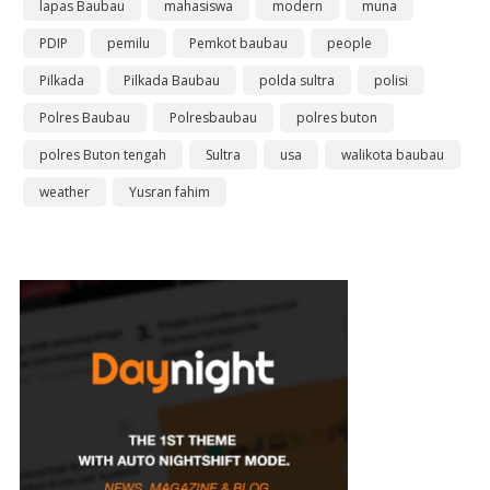
lapas Baubau
mahasiswa
modern
muna
PDIP
pemilu
Pemkot baubau
people
Pilkada
Pilkada Baubau
polda sultra
polisi
Polres Baubau
Polresbaubau
polres buton
polres Buton tengah
Sultra
usa
walikota baubau
weather
Yusran fahim