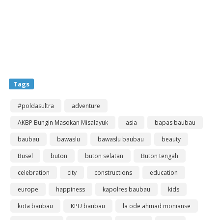
Tags
#poldasultra
adventure
AKBP Bungin Masokan Misalayuk
asia
bapas baubau
baubau
bawaslu
bawaslu baubau
beauty
Busel
buton
buton selatan
Buton tengah
celebration
city
constructions
education
europe
happiness
kapolres baubau
kids
kota baubau
KPU baubau
la ode ahmad monianse