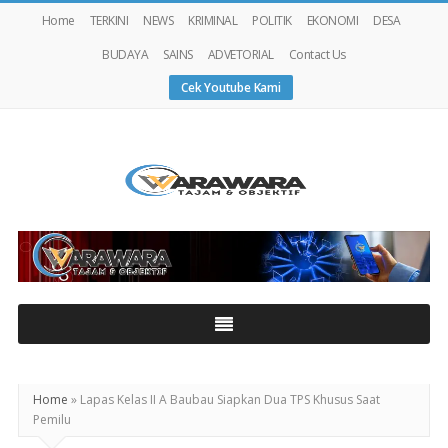
Home
TERKINI
NEWS
KRIMINAL
POLITIK
EKONOMI
DESA
BUDAYA
SAINS
ADVETORIAL
Contact Us
Cek Youtube Kami
Warawaranews
Home
»
Lapas Kelas II A Baubau Siapkan Dua TPS Khusus Saat
Pemilu