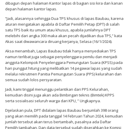
dibagun depan halaman Kantor lapas di bagian sisi kira dan kanan
depan halaman kantor lapas.
“Jadi, alasannya sehingga Dua TPS khusus di lapas Baubau, karena
aturan mengatakan apabila di Daftar Pemilih Petap (DPT) di salah
satu TPS baik itu umum atau khusus, apabila jumlahnya DPT
melebihi dari angka 300 maka akan pecah dijadikan dua TPS,” kata
Akas saat diwawancara diruang kerjanya, Selasa (16/1/2024).
Aksa menambah, Lapas Baubau tidak hanya menyediakan TPS
namun terlibat juga sebagai penyelenggara pemilu dan menjadi
anggota Kelompok Penyelenggara Pemungutan Suara (KPSS) pada
hari punggut hitung yang melibatkan 14 pegawai lapas yang sudah
melalui rekrutmen Panitia Pemungutan Suara (PPS) kelurahan dan
semua sudah lolos persyaratan.
Jadi, kami tinggal menunggu pelantikan dari PPS Kelurahan,
kemudian disini juga akan ada Bimbingan teknis (Bimtek) KPPS
serta sosialisasi seluruh warga dari KPU, ” Ungkapnya.
Dijelaskan pula, DPT didalam lapas Baubau berjumlah 398 orang
yang akan memilih pada tanggal 14 Februari Tahun 2024, kemudian
jumlah tersebut akan terus bertambah, pasalnya ada Daftar
Pemilih tambahan. Dan data tersebut sudah diserahkan ke Komisi