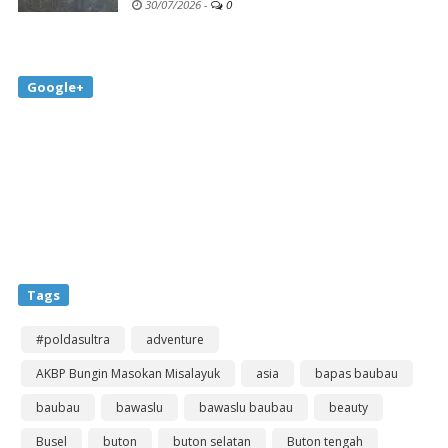
30/07/2026
-
0
Google+
Tags
#poldasultra
adventure
AKBP Bungin Masokan Misalayuk
asia
bapas baubau
baubau
bawaslu
bawaslu baubau
beauty
Busel
buton
buton selatan
Buton tengah