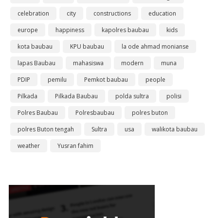
celebration
city
constructions
education
europe
happiness
kapolres baubau
kids
kota baubau
KPU baubau
la ode ahmad monianse
lapas Baubau
mahasiswa
modern
muna
PDIP
pemilu
Pemkot baubau
people
Pilkada
Pilkada Baubau
polda sultra
polisi
Polres Baubau
Polresbaubau
polres buton
polres Buton tengah
Sultra
usa
walikota baubau
weather
Yusran fahim