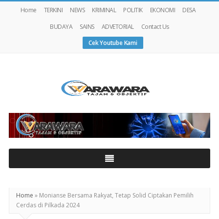
Home
TERKINI
NEWS
KRIMINAL
POLITIK
EKONOMI
DESA
BUDAYA
SAINS
ADVETORIAL
Contact Us
Cek Youtube Kami
Warawaranews
Home
»
Monianse Bersama Rakyat, Tetap Solid Ciptakan Pemilih
Cerdas di Pilkada 2024