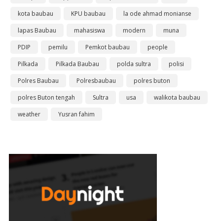
kota baubau
KPU baubau
la ode ahmad monianse
lapas Baubau
mahasiswa
modern
muna
PDIP
pemilu
Pemkot baubau
people
Pilkada
Pilkada Baubau
polda sultra
polisi
Polres Baubau
Polresbaubau
polres buton
polres Buton tengah
Sultra
usa
walikota baubau
weather
Yusran fahim