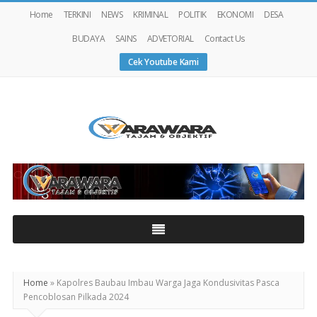
Home
TERKINI
NEWS
KRIMINAL
POLITIK
EKONOMI
DESA
BUDAYA
SAINS
ADVETORIAL
Contact Us
Cek Youtube Kami
Warawaranews
Home
»
Kapolres Baubau Imbau Warga Jaga Kondusivitas Pasca
Pencoblosan Pilkada 2024