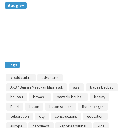
Google+
Tags
#poldasultra
adventure
AKBP Bungin Masokan Misalayuk
asia
bapas baubau
baubau
bawaslu
bawaslu baubau
beauty
Busel
buton
buton selatan
Buton tengah
celebration
city
constructions
education
europe
happiness
kapolres baubau
kids