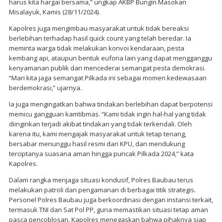
harus kita hargai bersama,” ungkap AKBP Bungin Masokan
Misalayuk, Kamis (28/11/2024).
Kapolres juga mengimbau masyarakat untuk tidak bereaksi
berlebihan terhadap hasil quick count yang telah beredar. Ia
meminta warga tidak melakukan konvoi kendaraan, pesta
kembang api, ataupun bentuk euforia lain yang dapat mengganggu
kenyamanan publik dan mencederai semangat pesta demokrasi.
“Mari kita jaga semangat Pilkada ini sebagai momen kedewasaan
berdemokrasi,” ujarnya.
Ia juga mengingatkan bahwa tindakan berlebihan dapat berpotensi
memicu gangguan kamtibmas. “Kami tidak ingin hal-hal yang tidak
diinginkan terjadi akibat tindakan yang tidak terkendali. Oleh
karena itu, kami mengajak masyarakat untuk tetap tenang,
bersabar menunggu hasil resmi dari KPU, dan mendukung
terciptanya suasana aman hingga puncak Pilkada 2024,” kata
Kapolres.
Dalam rangka menjaga situasi kondusif, Polres Baubau terus
melakukan patroli dan pengamanan di berbagai titik strategis.
Personel Polres Baubau juga berkoordinasi dengan instansi terkait,
termasuk TNI dan Sat Pol PP, guna memastikan situasi tetap aman
pasca pencoblosan. Kapolres menegaskan bahwa pihaknya siap