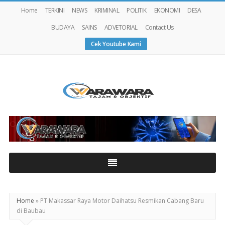
Home
TERKINI
NEWS
KRIMINAL
POLITIK
EKONOMI
DESA
BUDAYA
SAINS
ADVETORIAL
Contact Us
Cek Youtube Kami
Warawaranews
Home
»
PT Makassar Raya Motor Daihatsu Resmikan Cabang Baru
di Baubau