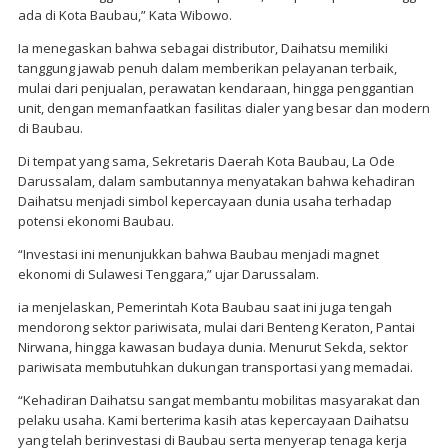
ada di Kota Baubau,” Kata Wibowo.
Ia menegaskan bahwa sebagai distributor, Daihatsu memiliki
tanggung jawab penuh dalam memberikan pelayanan terbaik,
mulai dari penjualan, perawatan kendaraan, hingga penggantian
unit, dengan memanfaatkan fasilitas dialer yang besar dan modern
di Baubau.
Di tempat yang sama, Sekretaris Daerah Kota Baubau, La Ode
Darussalam, dalam sambutannya menyatakan bahwa kehadiran
Daihatsu menjadi simbol kepercayaan dunia usaha terhadap
potensi ekonomi Baubau.
“Investasi ini menunjukkan bahwa Baubau menjadi magnet
ekonomi di Sulawesi Tenggara,” ujar Darussalam.
ia menjelaskan, Pemerintah Kota Baubau saat ini juga tengah
mendorong sektor pariwisata, mulai dari Benteng Keraton, Pantai
Nirwana, hingga kawasan budaya dunia. Menurut Sekda, sektor
pariwisata membutuhkan dukungan transportasi yang memadai.
“Kehadiran Daihatsu sangat membantu mobilitas masyarakat dan
pelaku usaha. Kami berterima kasih atas kepercayaan Daihatsu
yang telah berinvestasi di Baubau serta menyerap tenaga kerja