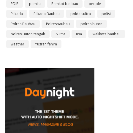
PDIP
pemilu
Pemkot baubau
people
Pilkada
Pilkada Baubau
polda sultra
polisi
Polres Baubau
Polresbaubau
polres buton
polres Buton tengah
Sultra
usa
walikota baubau
weather
Yusran fahim