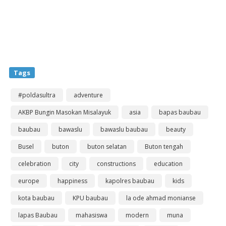
Tags
#poldasultra
adventure
AKBP Bungin Masokan Misalayuk
asia
bapas baubau
baubau
bawaslu
bawaslu baubau
beauty
Busel
buton
buton selatan
Buton tengah
celebration
city
constructions
education
europe
happiness
kapolres baubau
kids
kota baubau
KPU baubau
la ode ahmad monianse
lapas Baubau
mahasiswa
modern
muna