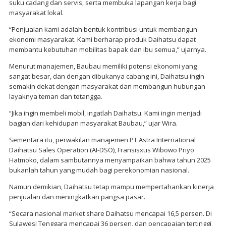
suku cadang dan servis, serta membuka lapangan kerja bagi
masyarakat lokal.
“Penjualan kami adalah bentuk kontribusi untuk membangun
ekonomi masyarakat. Kami berharap produk Daihatsu dapat
membantu kebutuhan mobilitas bapak dan ibu semua,” ujarnya.
Menurut manajemen, Baubau memiliki potensi ekonomi yang
sangat besar, dan dengan dibukanya cabang ini, Daihatsu ingin
semakin dekat dengan masyarakat dan membangun hubungan
layaknya teman dan tetangga.
“Jika ingin membeli mobil, ingatlah Daihatsu. Kami ingin menjadi
bagian dari kehidupan masyarakat Baubau,” ujar Wira.
Sementara itu, perwakilan manajemen PT Astra International
Daihatsu Sales Operation (AI-DSO), Fransisxus Wibowo Priyo
Hatmoko, dalam sambutannya menyampaikan bahwa tahun 2025
bukanlah tahun yang mudah bagi perekonomian nasional.
Namun demikian, Daihatsu tetap mampu mempertahankan kinerja
penjualan dan meningkatkan pangsa pasar.
“Secara nasional market share Daihatsu mencapai 16,5 persen. Di
Sulawesi Tenggara mencapai 36 persen, dan pencapaian tertinggi