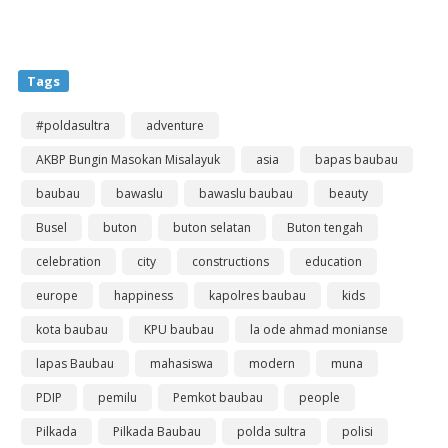
Tags
#poldasultra
adventure
AKBP Bungin Masokan Misalayuk
asia
bapas baubau
baubau
bawaslu
bawaslu baubau
beauty
Busel
buton
buton selatan
Buton tengah
celebration
city
constructions
education
europe
happiness
kapolres baubau
kids
kota baubau
KPU baubau
la ode ahmad monianse
lapas Baubau
mahasiswa
modern
muna
PDIP
pemilu
Pemkot baubau
people
Pilkada
Pilkada Baubau
polda sultra
polisi