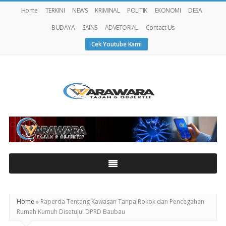
Home
TERKINI
NEWS
KRIMINAL
POLITIK
EKONOMI
DESA
BUDAYA
SAINS
ADVETORIAL
Contact Us
Cek Youtube Kami
Warawaranews
Home
»
Raperda Tentang Kawasan Tanpa Rokok dan Pencegahan
Rumah Kumuh Disetujui DPRD Baubau