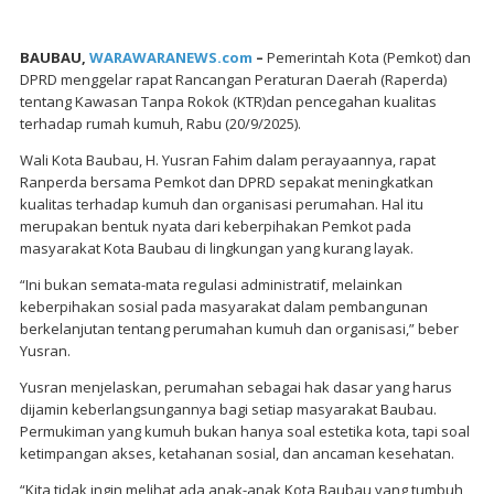
BAUBAU,
WARAWARANEWS.com
–
Pemerintah Kota (Pemkot) dan
DPRD menggelar rapat Rancangan Peraturan Daerah (Raperda)
tentang Kawasan Tanpa Rokok (KTR)dan pencegahan kualitas
terhadap rumah kumuh, Rabu (20/9/2025).
Wali Kota Baubau, H. Yusran Fahim dalam perayaannya, rapat
Ranperda bersama Pemkot dan DPRD sepakat meningkatkan
kualitas terhadap kumuh dan organisasi perumahan. Hal itu
merupakan bentuk nyata dari keberpihakan Pemkot pada
masyarakat Kota Baubau di lingkungan yang kurang layak.
“Ini bukan semata-mata regulasi administratif, melainkan
keberpihakan sosial pada masyarakat dalam pembangunan
berkelanjutan tentang perumahan kumuh dan organisasi,” beber
Yusran.
Yusran menjelaskan, perumahan sebagai hak dasar yang harus
dijamin keberlangsungannya bagi setiap masyarakat Baubau.
Permukiman yang kumuh bukan hanya soal estetika kota, tapi soal
ketimpangan akses, ketahanan sosial, dan ancaman kesehatan.
“Kita tidak ingin melihat ada anak-anak Kota Baubau yang tumbuh