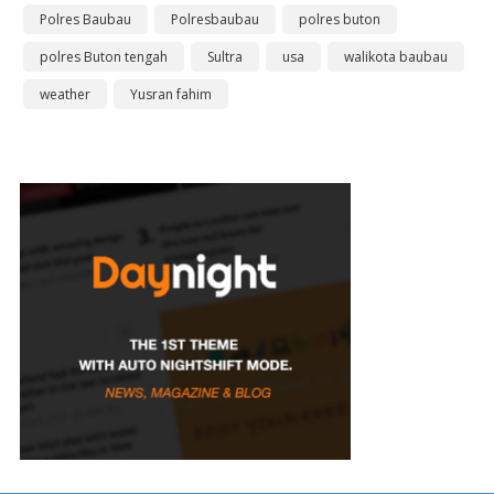
Polres Baubau
Polresbaubau
polres buton
polres Buton tengah
Sultra
usa
walikota baubau
weather
Yusran fahim