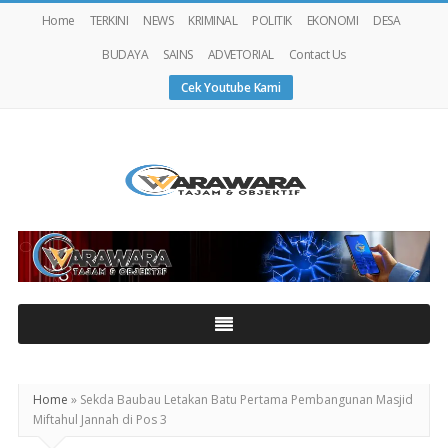
Home
TERKINI
NEWS
KRIMINAL
POLITIK
EKONOMI
DESA
BUDAYA
SAINS
ADVETORIAL
Contact Us
Cek Youtube Kami
Warawaranews
Home
»
Sekda Baubau Letakan Batu Pertama Pembangunan Masjid
Miftahul Jannah di Pos 3