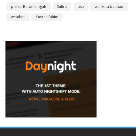
polres Buton tengah
Sultra
usa
walikota baubau
weather
Yusran fahim