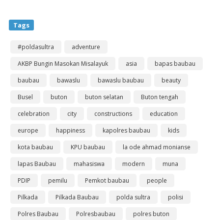
Tags
#poldasultra
adventure
AKBP Bungin Masokan Misalayuk
asia
bapas baubau
baubau
bawaslu
bawaslu baubau
beauty
Busel
buton
buton selatan
Buton tengah
celebration
city
constructions
education
europe
happiness
kapolres baubau
kids
kota baubau
KPU baubau
la ode ahmad monianse
lapas Baubau
mahasiswa
modern
muna
PDIP
pemilu
Pemkot baubau
people
Pilkada
Pilkada Baubau
polda sultra
polisi
Polres Baubau
Polresbaubau
polres buton