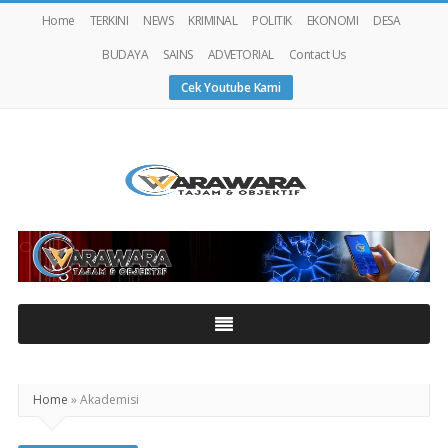
Home
TERKINI
NEWS
KRIMINAL
POLITIK
EKONOMI
DESA
BUDAYA
SAINS
ADVETORIAL
Contact Us
Cek Youtube Kami
Warawaranews
Home
»
Akademisi