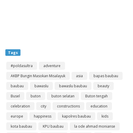
Tags
#poldasultra
adventure
AKBP Bungin Masokan Misalayuk
asia
bapas baubau
baubau
bawaslu
bawaslu baubau
beauty
Busel
buton
buton selatan
Buton tengah
celebration
city
constructions
education
europe
happiness
kapolres baubau
kids
kota baubau
KPU baubau
la ode ahmad monianse