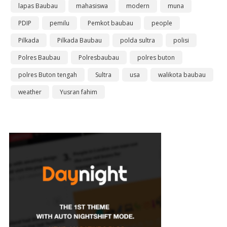
lapas Baubau
mahasiswa
modern
muna
PDIP
pemilu
Pemkot baubau
people
Pilkada
Pilkada Baubau
polda sultra
polisi
Polres Baubau
Polresbaubau
polres buton
polres Buton tengah
Sultra
usa
walikota baubau
weather
Yusran fahim