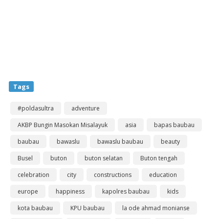
Tags
#poldasultra
adventure
AKBP Bungin Masokan Misalayuk
asia
bapas baubau
baubau
bawaslu
bawaslu baubau
beauty
Busel
buton
buton selatan
Buton tengah
celebration
city
constructions
education
europe
happiness
kapolres baubau
kids
kota baubau
KPU baubau
la ode ahmad monianse