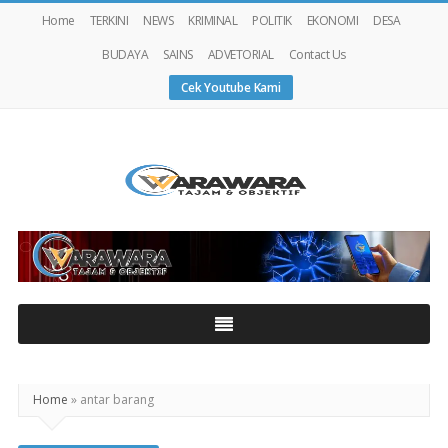
Home
TERKINI
NEWS
KRIMINAL
POLITIK
EKONOMI
DESA
BUDAYA
SAINS
ADVETORIAL
Contact Us
Cek Youtube Kami
Warawaranews
Home
»
antar barang