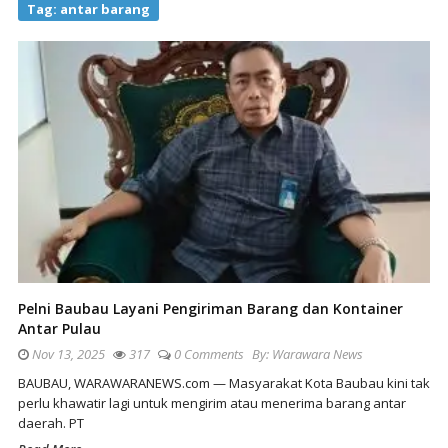
Tag:
antar barang
Pelni Baubau Layani Pengiriman Barang dan Kontainer
Antar Pulau
Nov 13, 2025
317
0 Comments
By:
Warawara News
BAUBAU, WARAWARANEWS.com — Masyarakat Kota Baubau kini tak
perlu khawatir lagi untuk mengirim atau menerima barang antar
daerah. PT