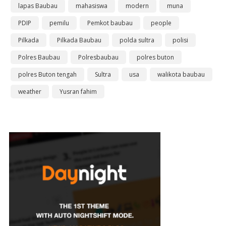
lapas Baubau
mahasiswa
modern
muna
PDIP
pemilu
Pemkot baubau
people
Pilkada
Pilkada Baubau
polda sultra
polisi
Polres Baubau
Polresbaubau
polres buton
polres Buton tengah
Sultra
usa
walikota baubau
weather
Yusran fahim