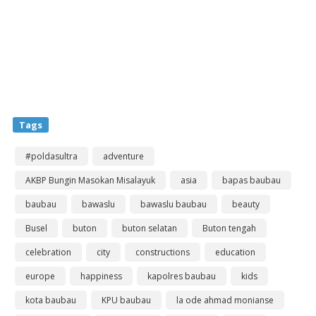
Tags
#poldasultra
adventure
AKBP Bungin Masokan Misalayuk
asia
bapas baubau
baubau
bawaslu
bawaslu baubau
beauty
Busel
buton
buton selatan
Buton tengah
celebration
city
constructions
education
europe
happiness
kapolres baubau
kids
kota baubau
KPU baubau
la ode ahmad monianse