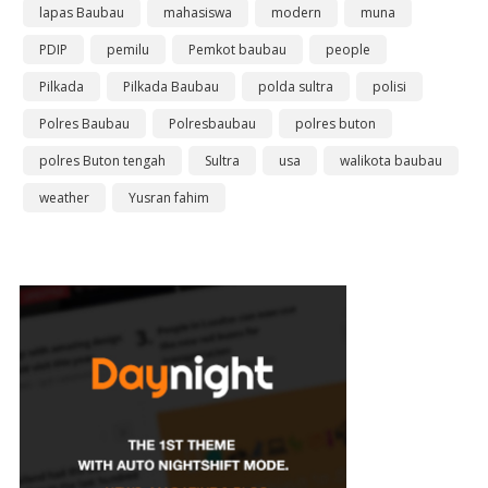
lapas Baubau
mahasiswa
modern
muna
PDIP
pemilu
Pemkot baubau
people
Pilkada
Pilkada Baubau
polda sultra
polisi
Polres Baubau
Polresbaubau
polres buton
polres Buton tengah
Sultra
usa
walikota baubau
weather
Yusran fahim