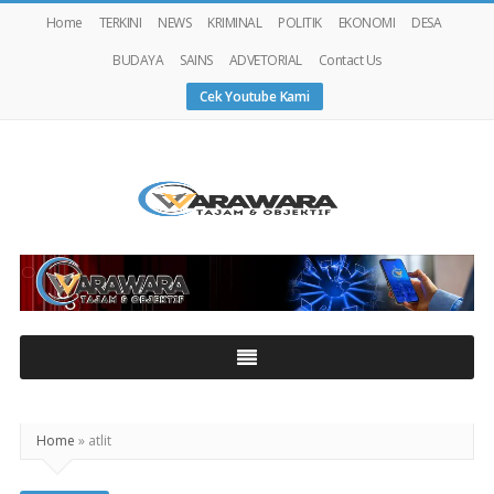
Home
TERKINI
NEWS
KRIMINAL
POLITIK
EKONOMI
DESA
BUDAYA
SAINS
ADVETORIAL
Contact Us
Cek Youtube Kami
Warawaranews
Home
»
atlit