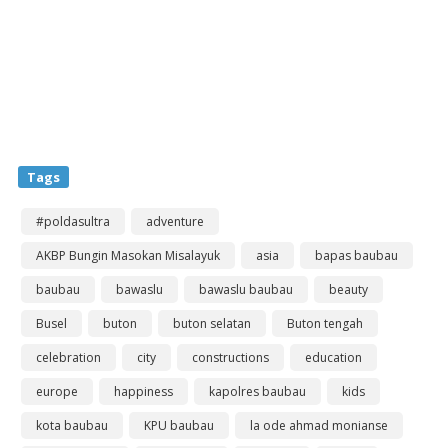
Tags
#poldasultra
adventure
AKBP Bungin Masokan Misalayuk
asia
bapas baubau
baubau
bawaslu
bawaslu baubau
beauty
Busel
buton
buton selatan
Buton tengah
celebration
city
constructions
education
europe
happiness
kapolres baubau
kids
kota baubau
KPU baubau
la ode ahmad monianse