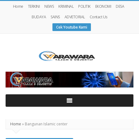
Home
TERKINI
NEWS
KRIMINAL
POLITIK
EKONOMI
DESA
BUDAYA
SAINS
ADVETORIAL
Contact Us
Cek Youtube Kami
Warawaranews
Home
»
Bangunan Islamic center