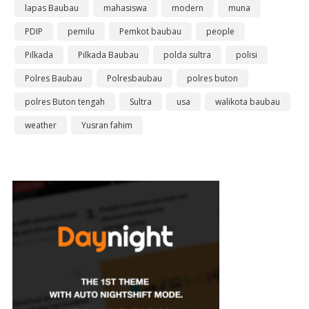
lapas Baubau
mahasiswa
modern
muna
PDIP
pemilu
Pemkot baubau
people
Pilkada
Pilkada Baubau
polda sultra
polisi
Polres Baubau
Polresbaubau
polres buton
polres Buton tengah
Sultra
usa
walikota baubau
weather
Yusran fahim