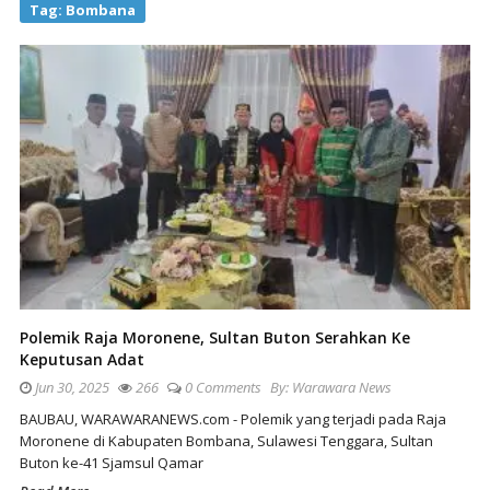
Tag:
Bombana
Polemik Raja Moronene, Sultan Buton Serahkan Ke
Keputusan Adat
Jun 30, 2025
266
0 Comments
By:
Warawara News
BAUBAU, WARAWARANEWS.com - Polemik yang terjadi pada Raja
Moronene di Kabupaten Bombana, Sulawesi Tenggara, Sultan
Buton ke-41 Sjamsul Qamar