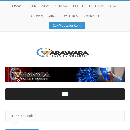
Home
TERKINI
NEWS
KRIMINAL
POLITIK
EKONOMI
DESA
BUDAYA
SAINS
ADVETORIAL
Contact Us
Cek Youtube Kami
Warawaranews
Home
»
Bombana