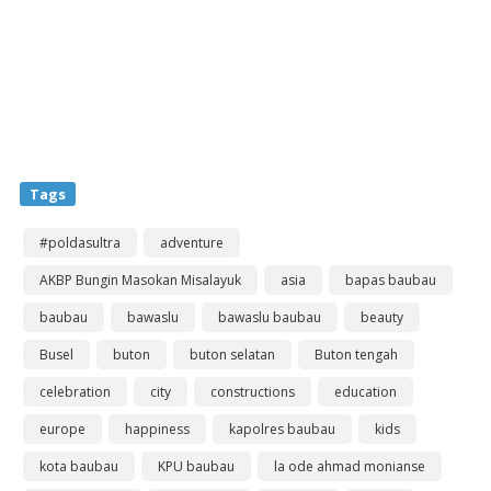
Tags
#poldasultra
adventure
AKBP Bungin Masokan Misalayuk
asia
bapas baubau
baubau
bawaslu
bawaslu baubau
beauty
Busel
buton
buton selatan
Buton tengah
celebration
city
constructions
education
europe
happiness
kapolres baubau
kids
kota baubau
KPU baubau
la ode ahmad monianse