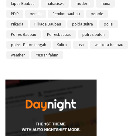
lapas Baubau
mahasiswa
modern
muna
PDIP
pemilu
Pemkot baubau
people
Pilkada
Pilkada Baubau
polda sultra
polisi
Polres Baubau
Polresbaubau
polres buton
polres Buton tengah
Sultra
usa
walikota baubau
weather
Yusran fahim