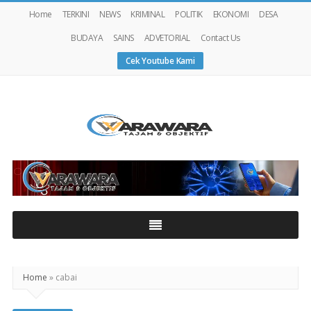
Home
TERKINI
NEWS
KRIMINAL
POLITIK
EKONOMI
DESA
BUDAYA
SAINS
ADVETORIAL
Contact Us
Cek Youtube Kami
Warawaranews
Home
»
cabai