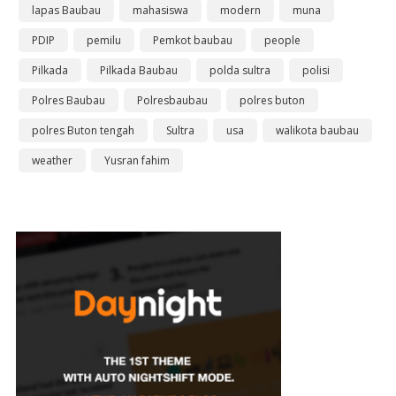
lapas Baubau
mahasiswa
modern
muna
PDIP
pemilu
Pemkot baubau
people
Pilkada
Pilkada Baubau
polda sultra
polisi
Polres Baubau
Polresbaubau
polres buton
polres Buton tengah
Sultra
usa
walikota baubau
weather
Yusran fahim