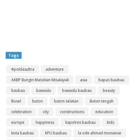
Tags
#poldasultra
adventure
AKBP Bungin Masokan Misalayuk
asia
bapas baubau
baubau
bawaslu
bawaslu baubau
beauty
Busel
buton
buton selatan
Buton tengah
celebration
city
constructions
education
europe
happiness
kapolres baubau
kids
kota baubau
KPU baubau
la ode ahmad monianse