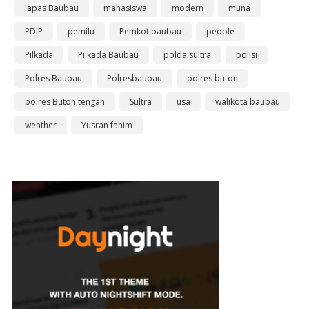
lapas Baubau
mahasiswa
modern
muna
PDIP
pemilu
Pemkot baubau
people
Pilkada
Pilkada Baubau
polda sultra
polisi
Polres Baubau
Polresbaubau
polres buton
polres Buton tengah
Sultra
usa
walikota baubau
weather
Yusran fahim