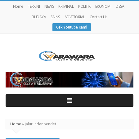
Home
TERKINI
NEWS
KRIMINAL
POLITIK
EKONOMI
DESA
BUDAYA
SAINS
ADVETORIAL
Contact Us
Cek Youtube Kami
Warawaranews
Home
»
jalur indenpendet