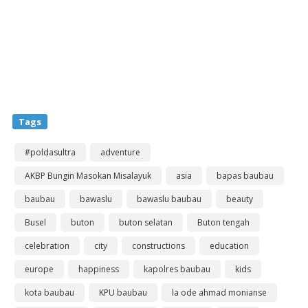
Tags
#poldasultra
adventure
AKBP Bungin Masokan Misalayuk
asia
bapas baubau
baubau
bawaslu
bawaslu baubau
beauty
Busel
buton
buton selatan
Buton tengah
celebration
city
constructions
education
europe
happiness
kapolres baubau
kids
kota baubau
KPU baubau
la ode ahmad monianse