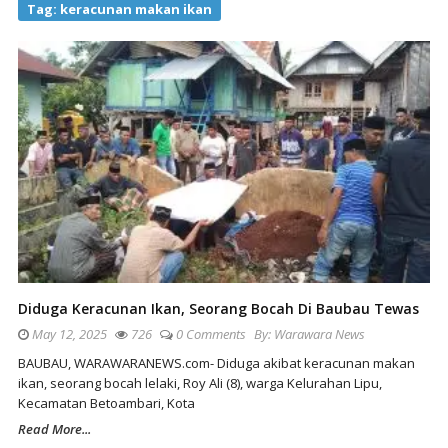
Tag:
keracunan makan ikan
Diduga Keracunan Ikan, Seorang Bocah Di Baubau Tewas
May 12, 2025
726
0 Comments
By:
Warawara News
BAUBAU, WARAWARANEWS.com- Diduga akibat keracunan makan
ikan, seorang bocah lelaki, Roy Ali (8), warga Kelurahan Lipu,
Kecamatan Betoambari, Kota
Read More...