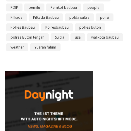
PDIP
pemilu
Pemkot baubau
people
Pilkada
Pilkada Baubau
polda sultra
polisi
Polres Baubau
Polresbaubau
polres buton
polres Buton tengah
Sultra
usa
walikota baubau
weather
Yusran fahim