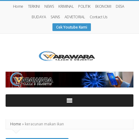
Home
TERKINI
NEWS
KRIMINAL
POLITIK
EKONOMI
DESA
BUDAYA
SAINS
ADVETORIAL
Contact Us
Cek Youtube Kami
Warawaranews
Home
»
keracunan makan ikan