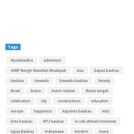
Tags
#poldasultra
adventure
AKBP Bungin Masokan Misalayuk
asia
bapas baubau
baubau
bawaslu
bawaslu baubau
beauty
Busel
buton
buton selatan
Buton tengah
celebration
city
constructions
education
europe
happiness
kapolres baubau
kids
kota baubau
KPU baubau
la ode ahmad monianse
lapas Baubau
mahasiswa
modern
muna